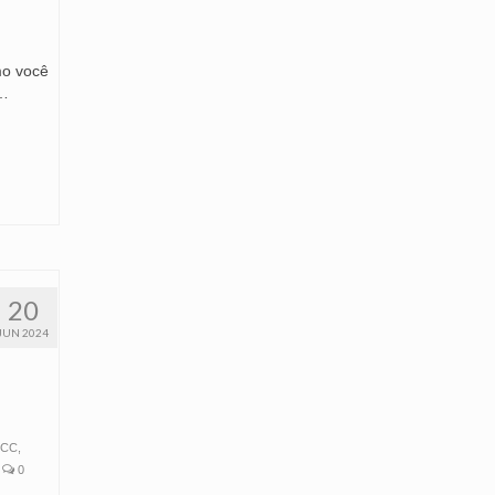
mo você
 …
20
JUN 2024
FCC
,
0