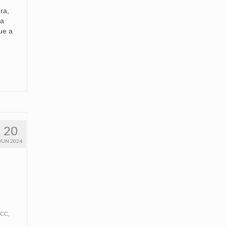
ra,
ra
ue a
20
JUN 2024
FCC
,