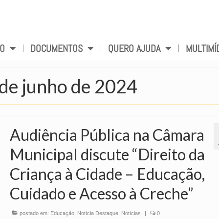
VO
DOCUMENTOS
QUERO AJUDA
MULTIMÍ
 de junho de 2024
Audiência Pública na Câmara
Municipal discute “Direito da
Criança à Cidade – Educação,
Cuidado e Acesso à Creche”
postado em:
Educação
,
Notícia Destaque
,
Notícias
|
0