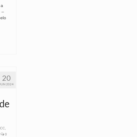
 a
e –
elo
20
JUN 2024
 de
FCC
,
0