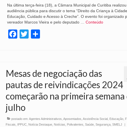
Na última terça-feira (18), a Câmara Municipal de Curitiba realizou
audiência pública para discutir o tema “Direito da Criança à Cidad
Educação, Cuidado e Acesso à Creche”. O evento foi organizado p
vereador Marcos Vieira e pelo deputado …
Conteúdo
Facebook
Twitter
Share
Mesas de negociação das
pautas de reivindicações 2024
começarão na primeira semana
julho
postado em:
Agentes Administrativos
,
Aposentados
,
Assistência Social
,
Educação
,
Fiscais
,
IPPUC
,
Notícia Destaque
,
Notícias
,
Polivalentes
,
Saúde
,
Segurança
,
SMELJ
|