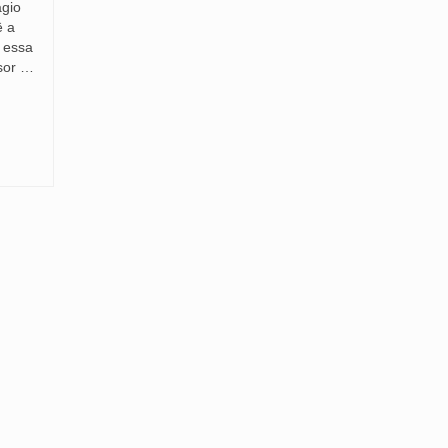
ágio
ê a
 essa
sor …