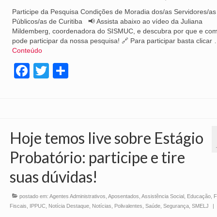
Participe da Pesquisa Condições de Moradia dos/as Servidores/as
Públicos/as de Curitiba 📢 Assista abaixo ao vídeo da Juliana
Mildemberg, coordenadora do SISMUC, e descubra por que e co
pode participar da nossa pesquisa! 🔗 Para participar basta clicar
Conteúdo
Facebook
Twitter
Share
Hoje temos live sobre Estágio
Probatório: participe e tire
suas dúvidas!
postado em:
Agentes Administrativos
,
Aposentados
,
Assistência Social
,
Educação
,
Fiscais
,
IPPUC
,
Notícia Destaque
,
Notícias
,
Polivalentes
,
Saúde
,
Segurança
,
SMELJ
|