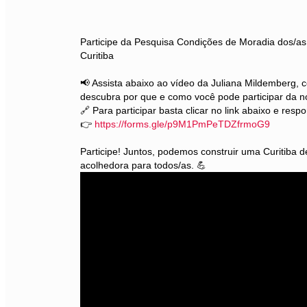
Participe da Pesquisa Condições de Moradia dos/as
Curitiba
📢 Assista abaixo ao vídeo da Juliana Mildemberg,
descubra por que e como você pode participar da n
🔗 Para participar basta clicar no link abaixo e resp
👉
https://forms.gle/p9M1PmPeTDZfrmoG9
Participe! Juntos, podemos construir uma Curitiba d
acolhedora para todos/as. 💪