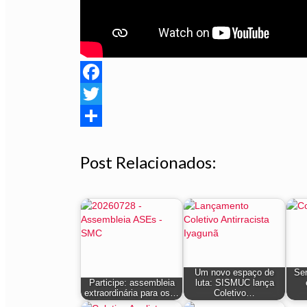
Facebook
Twitter
Share
Post Relacionados:
Um novo espaço de
Ser
Participe: assembleia
luta: SISMUC lança
extraordinária para os…
Coletivo…