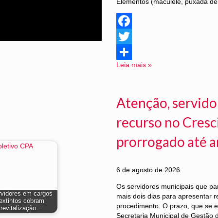
Elementos (maculelê, puxada de 
Facebook
Twitter
Leia mais »
Share
Atenção, servido
recurso no Cresc
prorrogado até 
6 de agosto de 2026
Os servidores municipais que pa
vidores em cargos
mais dois dias para apresentar r
extintos cobram
procedimento. O prazo, que se e
revitalização…
Secretaria Municipal de Gestão