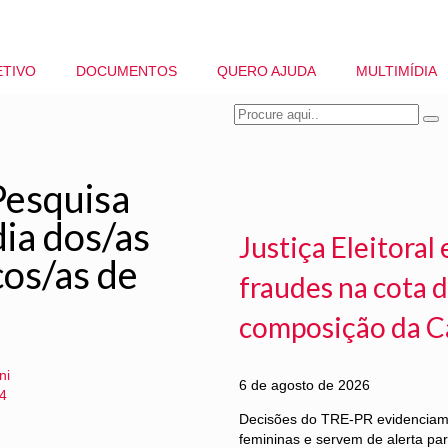
ETIVO
DOCUMENTOS
QUERO AJUDA
MULTIMÍDIA
Pesquisa
ia dos/as
Justiça Eleitora
cos/as de
fraudes na cota d
composição da C
ni
6 de agosto de 2026
4
Decisões do TRE-PR evidenciam f
femininas e servem de alerta pa