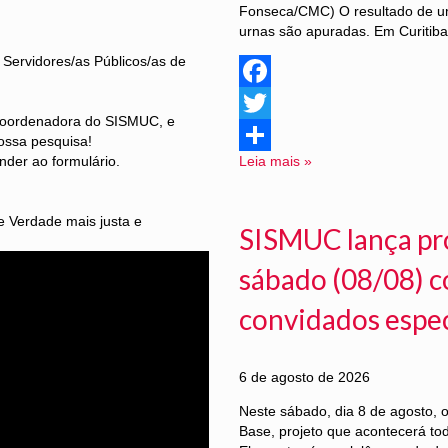
Fonseca/CMC) O resultado de u
urnas são apuradas. Em Curitiba
 Servidores/as Públicos/as de
Facebook
 coordenadora do SISMUC, e
Twitter
ossa pesquisa!
onder ao formulário.
Leia mais »
Share
e Verdade mais justa e
SISMUC lança pr
sábado (08/08) c
convidados especi
6 de agosto de 2026
Neste sábado, dia 8 de agosto,
Base, projeto que acontecerá to