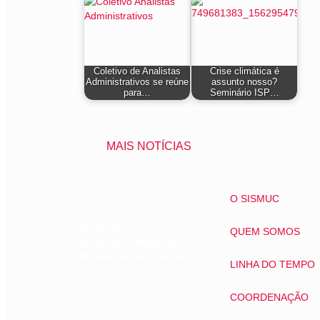
Coletivo de Analistas
Crise climática é
Administrativos se reúne
assunto nosso?
para…
Seminário ISP…
MAIS NOTÍCIAS
O SISMUC
Sindicato dos
QUEM SOMOS
Servidores Públicos
Municipais de Curitiba
LINHA DO TEMPO
COORDENAÇÃO