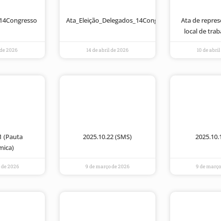
14Congresso
Ata_Eleição_Delegados_14Congresso
Ata de repre
local de tra
l de 2026
14 de abril de 2026
10 de abri
1 (Pauta
2025.10.22 (SMS)
2025.10.
mica)
 de 2026
9 de março de 2026
9 de março