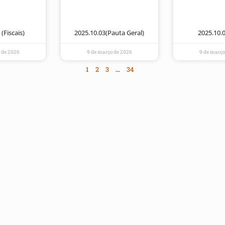
(Fiscais)
2025.10.03(Pauta Geral)
2025.10.
 de 2026
9 de março de 2026
9 de março
1
2
3
…
34