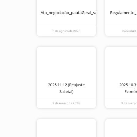
Ata_negociação_pautaGeral_saúdeocupacional_2026
Regulamento_
6 de agosto de 2026
15 de abri
2025.11.12 (Reajuste
2025.10.3
Salarial)
Econô
9 de março de 2026
9 de março