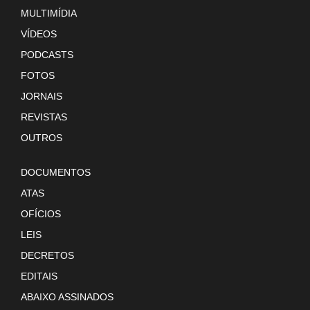
MULTIMÍDIA
VÍDEOS
PODCASTS
FOTOS
JORNAIS
REVISTAS
OUTROS
DOCUMENTOS
ATAS
OFÍCIOS
LEIS
DECRETOS
EDITAIS
ABAIXO ASSINADOS