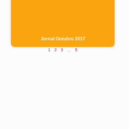
Jornal Outubro 2017
1
2
3
…
5