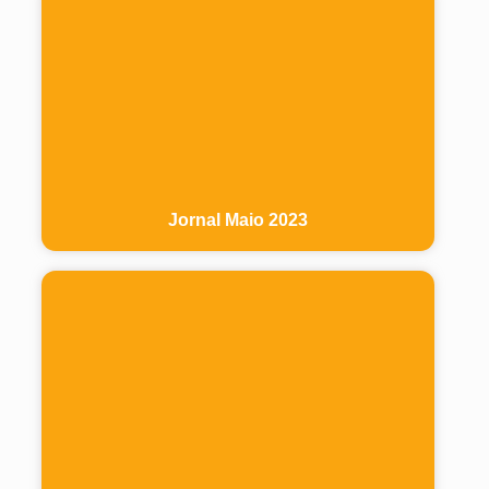
Jornal Maio 2023