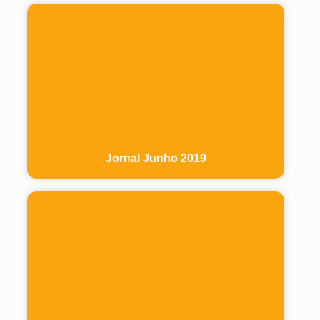
Jornal Junho 2019