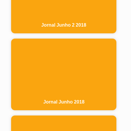
Jornal Junho 2 2018
Jornal Junho 2018