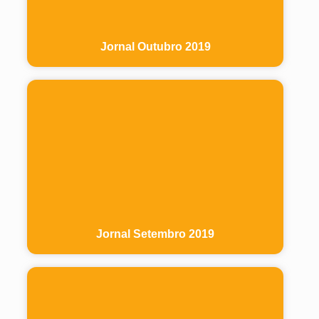
Jornal Outubro 2019
Jornal Setembro 2019