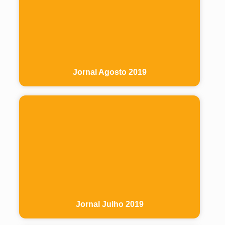
Jornal Agosto 2019
Jornal Julho 2019