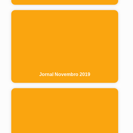
Jornal Novembro 2019