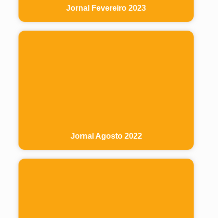
Jornal Fevereiro 2023
Jornal Agosto 2022