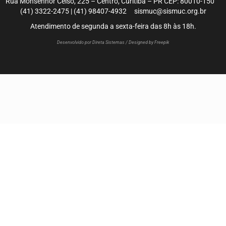
Rua Monsenhor Celso, 225 – Centro, Curitiba – PR CEP: 80010-150
(41) 3322-2475 | (41) 98407-4932 sismuc@sismuc.org.br
Atendimento de segunda a sexta-feira das 8h às 18h.
Desenvolvido por Direta Sistemas /
Designed by Freepik