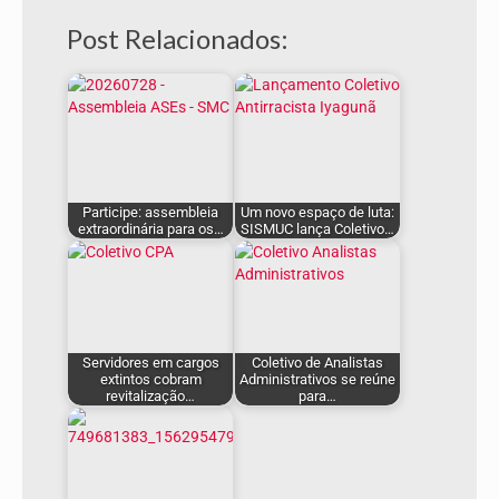
Post Relacionados:
Participe: assembleia
Um novo espaço de luta:
extraordinária para os…
SISMUC lança Coletivo…
Servidores em cargos
Coletivo de Analistas
extintos cobram
Administrativos se reúne
revitalização…
para…