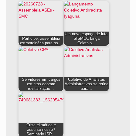
Um novo espaço de luta:
Participe: assembleia
SISMUC lança
extraordinária para os…
Coletivo…
Servidores em cargos
Coletivo de Analistas
extintos cobram
Administrativos se reúne
revitalização…
para…
Crise climática é
assunto nosso?
Seminário ISP…