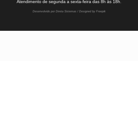
Atendimento de segunda a sexta-feira das 8h às 18h.
Desenvolvido por Direta Sistemas /
Designed by Freepik