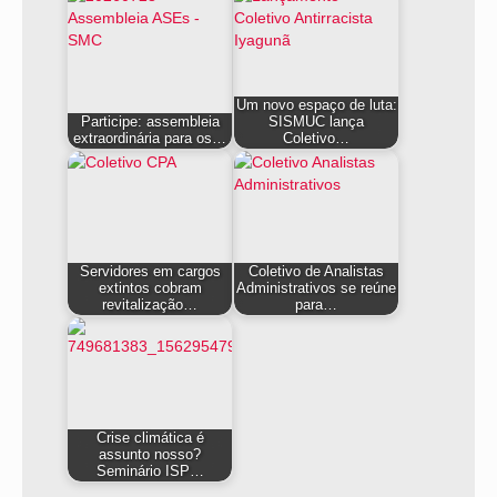
Um novo espaço de luta:
Participe: assembleia
SISMUC lança
extraordinária para os…
Coletivo…
Servidores em cargos
Coletivo de Analistas
extintos cobram
Administrativos se reúne
revitalização…
para…
Crise climática é
assunto nosso?
Seminário ISP…