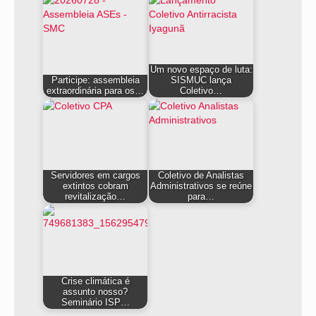
Um novo espaço de luta:
Participe: assembleia
SISMUC lança
extraordinária para os…
Coletivo…
Servidores em cargos
Coletivo de Analistas
extintos cobram
Administrativos se reúne
revitalização…
para…
Crise climática é
assunto nosso?
Seminário ISP…