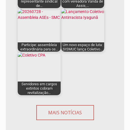
representante sindical
com vereadora Vanda de
de…
Assis,…
Participe: assembleia
Um novo espaço de luta:
extraordinária para os…
SISMUC lança Coletivo…
Servidores em cargos
extintos cobram
revitalização…
MAIS NOTÍCIAS