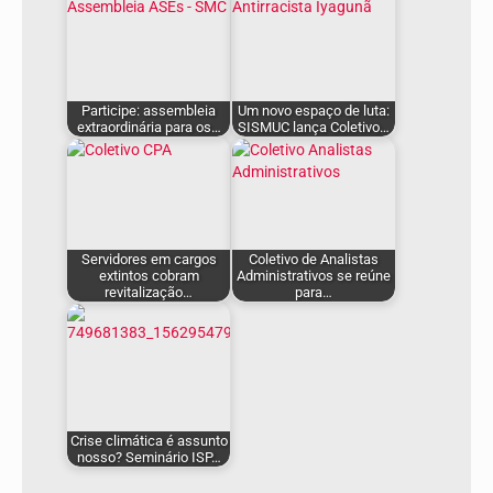
Participe: assembleia
Um novo espaço de luta:
extraordinária para os…
SISMUC lança Coletivo…
Servidores em cargos
Coletivo de Analistas
extintos cobram
Administrativos se reúne
revitalização…
para…
Crise climática é assunto
nosso? Seminário ISP…