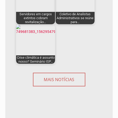
Servidores em cargos
Coletivo de Analistas
extintos cobram
Administrativos se reúne
revitalização…
para…
Crise climática é assunto
nosso? Seminário ISP…
MAIS NOTÍCIAS