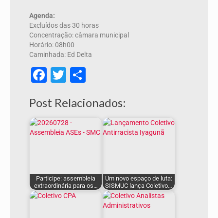
Agenda:
Excluídos das 30 horas
Concentração: câmara municipal
Horário: 08h00
Caminhada: Ed Delta
Facebook
Twitter
Share
Post Relacionados:
Participe: assembleia
Um novo espaço de luta:
extraordinária para os…
SISMUC lança Coletivo…