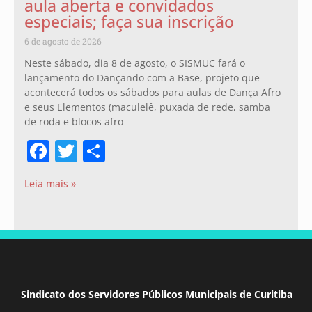
aula aberta e convidados
especiais; faça sua inscrição
6 de agosto de 2026
Neste sábado, dia 8 de agosto, o SISMUC fará o
lançamento do Dançando com a Base, projeto que
acontecerá todos os sábados para aulas de Dança Afro
e seus Elementos (maculelê, puxada de rede, samba
de roda e blocos afro
Facebook
Twitter
Share
Leia mais »
Sindicato dos Servidores Públicos Municipais de Curitiba