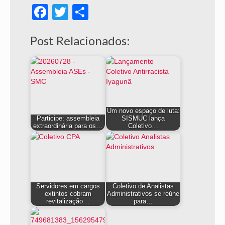
Facebook
Twitter
Share
Post Relacionados:
Um novo espaço de luta:
Participe: assembleia
SISMUC lança
extraordinária para os…
Coletivo…
Servidores em cargos
Coletivo de Analistas
extintos cobram
Administrativos se reúne
revitalização…
para…