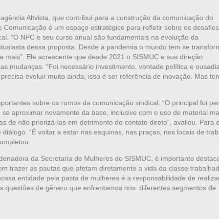
agência Altvista, que contribui para a construção da comunicação do
 Comunicação é um espaço estratégico para refletir sobre os desafios
al. “O NPC e seu curso anual são fundamentais na evolução da
ntusiasta dessa proposta. Desde a pandemia o mundo tem se transfo
 mais”. Ele acrescente que desde 2021 o SISMUC e sua direção
s mudanças. “Foi necessário investimento, vontade política e ousadi
recisa evoluir muito ainda, isso é ser referência de inovação. Mas t
portantes sobre os rumos da comunicação sindical. “O principal foi pe
se aproximar novamente da base, inclusive com o uso de material ma
s de não priorizá-las em detrimento do contato direto”, avaliou. Para e
 diálogo. “É voltar a estar nas esquinas, nas praças, nos locais de trab
completou.
rdenadora da Secretaria de Mulheres do SISMUC, é importante destac
 trazer as pautas que afetam diretamente a vida da classe trabalhad
 nossa entidade pela pasta de mulheres é a responsabilidade de realiz
as questões de gênero que enfrentamos nos diferentes segmentos de