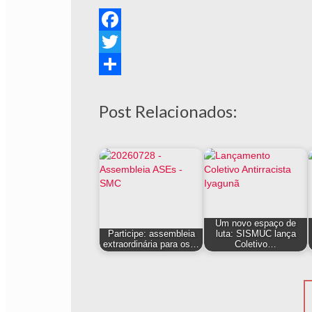
Facebook
Twitter
Share
Post Relacionados:
Um novo espaço de
Participe: assembleia
luta: SISMUC lança
extraordinária para os…
Coletivo…