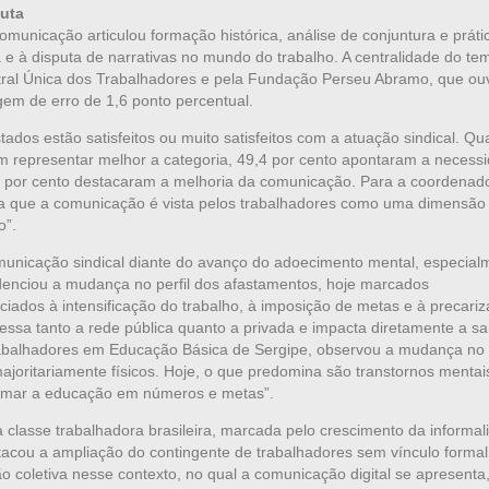
luta
municação articulou formação histórica, análise de conjuntura e práti
e à disputa de narrativas no mundo do trabalho. A centralidade do tem
ral Única dos Trabalhadores e pela Fundação Perseu Abramo, que ou
em de erro de 1,6 ponto percentual.
ados estão satisfeitos ou muito satisfeitos com a atuação sindical. Q
m representar melhor a categoria, 49,4 por cento apontaram a necess
,5 por cento destacaram a melhoria da comunicação. Para a coordenad
ia que a comunicação é vista pelos trabalhadores como uma dimensão
o”.
nicação sindical diante do avanço do adoecimento mental, especial
denciou a mudança no perfil dos afastamentos, hoje marcados
ciados à intensificação do trabalho, à imposição de metas e à precari
vessa tanto a rede pública quanto a privada e impacta diretamente a s
Trabalhadores em Educação Básica de Sergipe, observou a mudança no p
joritariamente físicos. Hoje, o que predomina são transtornos mentai
ormar a educação em números e metas”.
a classe trabalhadora brasileira, marcada pelo crescimento da informal
tacou a ampliação do contingente de trabalhadores sem vínculo formal
ão coletiva nesse contexto, no qual a comunicação digital se apresenta