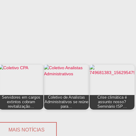
Servidores em cargos
Coletivo de Analistas
Crise climática é
extintos cobram
Administrativos se reúne
assunto nosso?
revitalização…
para…
Seminário ISP…
MAIS NOTÍCIAS