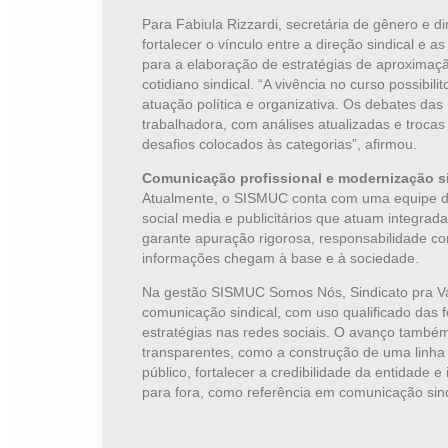
Para Fabiula Rizzardi, secretária de gênero e d
fortalecer o vínculo entre a direção sindical e 
para a elaboração de estratégias de aproximação
cotidiano sindical. “A vivência no curso possibili
atuação política e organizativa. Os debates da
trabalhadora, com análises atualizadas e trocas
desafios colocados às categorias”, afirmou.
Comunicação profissional e modernização s
Atualmente, o SISMUC conta com uma equipe ded
social media e publicitários que atuam integra
garante apuração rigorosa, responsabilidade 
informações chegam à base e à sociedade.
Na gestão SISMUC Somos Nós, Sindicato pra V
comunicação sindical, com uso qualificado das fe
estratégias nas redes sociais. O avanço também
transparentes, como a construção de uma linha ed
público, fortalecer a credibilidade da entidad
para fora, como referência em comunicação sin