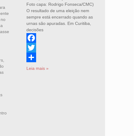
Foto capa: Rodrigo Fonseca/CMC)
ara
O resultado de uma eleição nem
mente
sempre está encerrado quando as
 no
urnas são apuradas. Em Curitiba,
 a
decisões
lasse
Facebook
Twitter
rs,
do
Share
Leia mais »
as
as
ntro