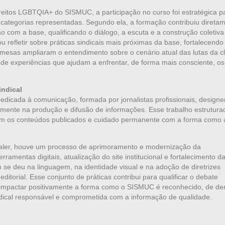
ireitos LGBTQIA+ do SISMUC, a participação no curso foi estratégica p
as categorias representadas. Segundo ela, a formação contribuiu direta
 com a base, qualificando o diálogo, a escuta e a construção coletiva
tou refletir sobre práticas sindicais mais próximas da base, fortalecendo
s mesas ampliaram o entendimento sobre o cenário atual das lutas da c
 de experiências que ajudam a enfrentar, de forma mais consciente, os
indical
icada à comunicação, formada por jornalistas profissionais, designe
damente na produção e difusão de informações. Esse trabalho estrutura
com os conteúdos publicados e cuidado permanente com a forma como 
aler, houve um processo de aprimoramento e modernização da
rramentas digitais, atualização do site institucional e fortalecimento d
 se deu na linguagem, na identidade visual e na adoção de diretrizes
itorial. Esse conjunto de práticas contribui para qualificar o debate
e e impactar positivamente a forma como o SISMUC é reconhecido, de de
dical responsável e comprometida com a informação de qualidade.