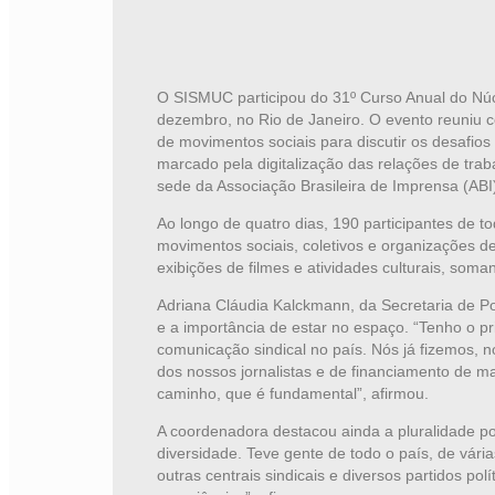
O SISMUC participou do 31º Curso Anual do Núcl
dezembro, no Rio de Janeiro. O evento reuniu co
de movimentos sociais para discutir os desafio
marcado pela digitalização das relações de trab
sede da Associação Brasileira de Imprensa (ABI
Ao longo de quatro dias, 190 participantes de t
movimentos sociais, coletivos e organizações de
exibições de filmes e atividades culturais, som
Adriana Cláudia Kalckmann, da Secretaria de Pol
e a importância de estar no espaço. “Tenho o p
comunicação sindical no país. Nós já fizemos, n
dos nossos jornalistas e de financiamento de ma
caminho, que é fundamental”, afirmou.
A coordenadora destacou ainda a pluralidade po
diversidade. Teve gente de todo o país, de vár
outras centrais sindicais e diversos partidos pol