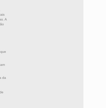
.
ais
as. A
ção
 que
ntam
a da
 de