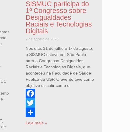
SISMUC participa do
1º Congresso sobre
Desigualdades
Raciais e Tecnologias
Digitais
antes
exto
7 de agosto de 2026
a
Nos dias 31 de julho e 1º de agosto,
o SISMUC esteve em São Paulo
para o Congresso Desigualdes
,
Raciais e Tecnologias Digitais, que
aconteceu na Faculdade de Saúde
Pública da USP. O evento teve como
SMUC
objetivo discutir como o
mento
se
Facebook
Twitter
T,
Share
Leia mais »
a de