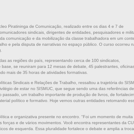
eo Piratininga de Comunicação, realizado entre os dias 4 e 7 de
municadores sindicais, dirigentes de entidades, pesquisadores e milit
s da comunicação e da mobilização da classe trabalhadora em um cont
alho e pela disputa de narrativas no espaço público. O curso ocorreu n
).
odas as regiões do país, representando cerca de 100 sindicatos,
 base, se reuniram para 12 mesas de debate, 45 palestrantes, oficinas
ando mais de 35 horas de atividades formativas.
íticas Sindicais e Relações de Trabalho, ressaltou a trajetória do SI
rivilégio de estar no SISMUC, que segue sendo uma das referências de
o passado, um trabalho importante de produção de livros, de fortaleci
terial político e formativo. Hoje vemos outras entidades retomando es
lítica e organizativa presente no encontro. “Foi um momento de muita
ias forças e de vários movimentos. Você encontra representantes da CU
íticos de esquerda. Essa pluralidade fortalece o debate e amplia a troc