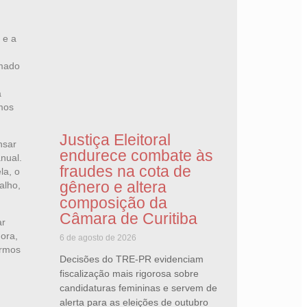
 e a
rmado
a
emos
Justiça Eleitoral
nsar
endurece combate às
nual.
fraudes na cota de
la, o
gênero e altera
alho,
composição da
Câmara de Curitiba
ar
ora,
6 de agosto de 2026
armos
Decisões do TRE-PR evidenciam
fiscalização mais rigorosa sobre
candidaturas femininas e servem de
alerta para as eleições de outubro