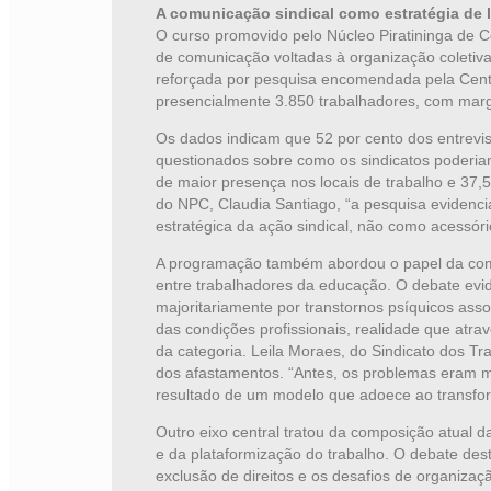
A comunicação sindical como estratégia de 
O curso promovido pelo Núcleo Piratininga de Co
de comunicação voltadas à organização coletiva 
reforçada por pesquisa encomendada pela Cent
presencialmente 3.850 trabalhadores, com marg
Os dados indicam que 52 por cento dos entrevist
questionados sobre como os sindicatos poderia
de maior presença nos locais de trabalho e 37
do NPC, Claudia Santiago, “a pesquisa evidenc
estratégica da ação sindical, não como acessóri
A programação também abordou o papel da comu
entre trabalhadores da educação. O debate evi
majoritariamente por transtornos psíquicos asso
das condições profissionais, realidade que atra
da categoria. Leila Moraes, do Sindicato dos 
dos afastamentos. “Antes, os problemas eram ma
resultado de um modelo que adoece ao transf
Outro eixo central tratou da composição atual d
e da plataformização do trabalho. O debate des
exclusão de direitos e os desafios de organizaç