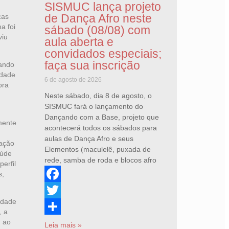
SISMUC lança projeto
de Dança Afro neste
cas
a foi
sábado (08/08) com
viu
aula aberta e
convidados especiais;
faça sua inscrição
uando
idade
6 de agosto de 2026
ora
Neste sábado, dia 8 de agosto, o
SISMUC fará o lançamento do
Dançando com a Base, projeto que
mente
acontecerá todos os sábados para
aulas de Dança Afro e seus
zação
Elementos (maculelê, puxada de
aúde
rede, samba de roda e blocos afro
erfil
s,
Facebook
idade
Twitter
, a
, ao
Share
Leia mais »