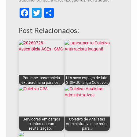
trabalho, porque a terceirização faz mal à saúde!
Facebook
Twitter
Share
Post Relacionados:
Participe: assembleia
Um novo espaço de luta:
extraordinária para os…
SISMUC lança Coletivo…
Servidores em cargos
Coletivo de Analistas
extintos cobram
Administrativos se reúne
revitalização…
para…