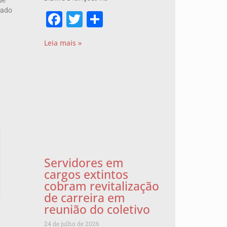
de
lado
Facebook
Twitter
Share
Leia mais »
Servidores em
cargos extintos
cobram revitalização
de carreira em
reunião do coletivo
24 de julho de 2026