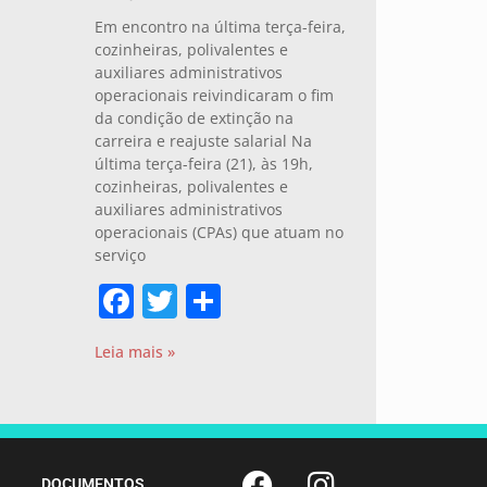
Em encontro na última terça-feira,
cozinheiras, polivalentes e
auxiliares administrativos
operacionais reivindicaram o fim
da condição de extinção na
carreira e reajuste salarial Na
última terça-feira (21), às 19h,
cozinheiras, polivalentes e
auxiliares administrativos
operacionais (CPAs) que atuam no
serviço
Facebook
Twitter
Share
Leia mais »
DOCUMENTOS