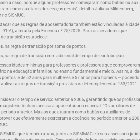
do caso a caso, porque alguns professores começaram como babás ou auxil
aram como auxiliares de serviços gerais”, detalha Juliana Mildemberg,
er no SISMUC.
estacar que as regras de aposentadoria também estão vinculadas à idade
t. 91-A), alterada pela Emenda nº 25/2025. Para os servidores que
de transição estabelece:
ns
, na regra de transição por soma de pontos;
ns
, na regra de transição com adicional de tempo de contribuição.
s essas idades mínimas para professores e professoras que comprovarem
ério na educação infantil ou no ensino fundamental e médio. Assim, a id
os pontos, é de 52 anos para mulheres e 57 anos para homens — podendo
o aplicar as regras de transição previstas na lei complementar 133/2021.
nsiderar o tempo de serviço anterior a 2006, garantindo que os profissio
magistério tenham acesso à aposentadoria especial. “Os auxiliares de
 ao período anterior. Mas os que atuaram como babás ou auxiliares de
provar que efetivamente exerceram a docência no período anterior a 200
MUC.
 SISMUC, que também atuou, junto ao SISMMAC e à sua assessoria jurídi