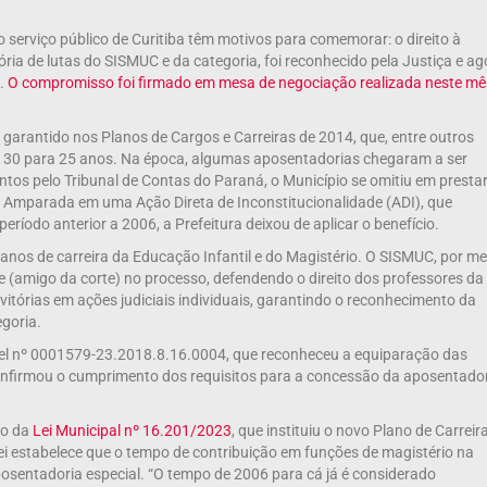
 serviço público de Curitiba têm motivos para comemorar: o direito à
ória de lutas do SISMUC e da categoria, foi reconhecido pela Justiça e ag
l.
O compromisso foi firmado em mesa de negociação realizada neste mê
te garantido nos Planos de Cargos e Carreiras de 2014, que, entre outros
de 30 para 25 anos. Na época, algumas aposentadorias chegaram a ser
ntos pelo Tribunal de Contas do Paraná, o Município se omitiu em presta
Amparada em uma Ação Direta de Inconstitucionalidade (ADI), que
período anterior a 2006, a Prefeitura deixou de aplicar o benefício.
lanos de carreira da Educação Infantil e do Magistério. O SISMUC, por me
e (amigo da corte) no processo, defendendo o direito dos professores da
 vitórias em ações judiciais individuais, garantindo o reconhecimento da
egoria.
vel nº 0001579-23.2018.8.16.0004, que reconheceu a equiparação das
onfirmou o cumprimento dos requisitos para a concessão da aposentado
ão da
Lei Municipal nº 16.201/2023
, que instituiu o novo Plano de Carreir
lei estabelece que o tempo de contribuição em funções de magistério na
osentadoria especial. “O tempo de 2006 para cá já é considerado