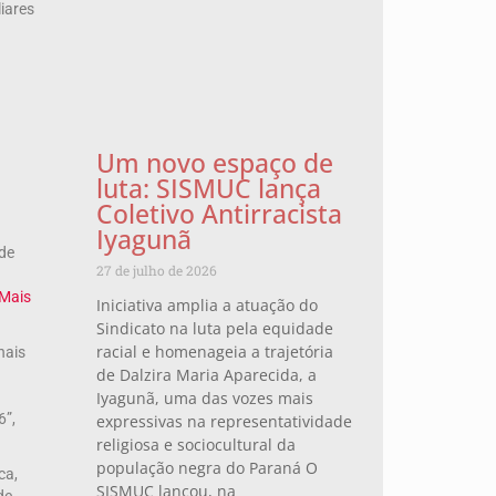
iares
Um novo espaço de
luta: SISMUC lança
Coletivo Antirracista
Iyagunã
ade
27 de julho de 2026
Mais
Iniciativa amplia a atuação do
Sindicato na luta pela equidade
racial e homenageia a trajetória
nais
de Dalzira Maria Aparecida, a
Iyagunã, uma das vozes mais
6”,
expressivas na representatividade
religiosa e sociocultural da
população negra do Paraná O
ca,
SISMUC lançou, na