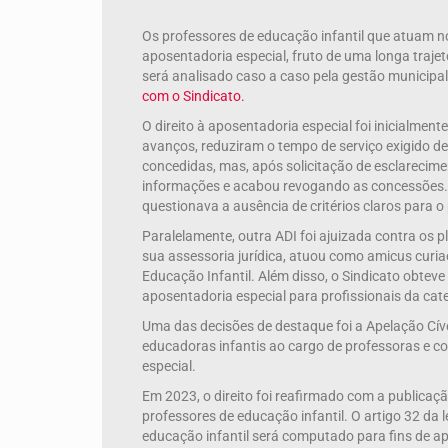
Os professores de educação infantil que atuam no
aposentadoria especial, fruto de uma longa trajet
será analisado caso a caso pela gestão municipa
com o Sindicato.
O direito à aposentadoria especial foi inicialmen
avanços, reduziram o tempo de serviço exigido 
concedidas, mas, após solicitação de esclarecime
informações e acabou revogando as concessões. 
questionava a ausência de critérios claros para o 
Paralelamente, outra ADI foi ajuizada contra os p
sua assessoria jurídica, atuou como amicus curia
Educação Infantil. Além disso, o Sindicato obteve
aposentadoria especial para profissionais da cat
Uma das decisões de destaque foi a Apelação Cí
educadoras infantis ao cargo de professoras e c
especial.
Em 2023, o direito foi reafirmado com a publicaç
professores de educação infantil. O artigo 32 da 
educação infantil será computado para fins de ap