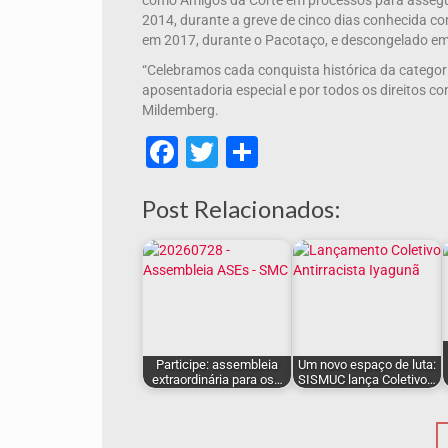
como Amigos da Corte em processos para assegurar
2014, durante a greve de cinco dias conhecida c
em 2017, durante o Pacotaço, e descongelado e
“Celebramos cada conquista histórica da categori
aposentadoria especial e por todos os direitos co
Mildemberg.
Facebook
Twitter
Share
Post Relacionados:
Participe: assembleia
Um novo espaço de luta:
extraordinária para os…
SISMUC lança Coletivo…