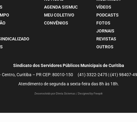
S
AGENDA SISMUC
VÍDEOS
EMPO
MEU COLETIVO
PODCASTS
ÃO
CONVÊNIOS
FOTOS
JORNAIS
SINDICALIZADO
REVISTAS
S
OUTROS
Sindicato dos Servidores Públicos Municipais de Curitiba
– Centro, Curitiba – PR CEP: 80010-150 (41) 3322-2475 | (41) 98407
Atendimento de segunda a sexta-feira das 8h às 18h.
Desenvolvido por Direta Sistemas /
Designed by Freepik