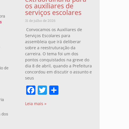
os auxiliares de
serviços escolares
ora
31 de julho de 2026
s
Convocamos os Auxiliares de
Serviços Escolares para
assembleia que irá deliberar
sobre a reestruturação da
r
carreira. O tema foi um dos
pontos conquistados na greve do
dia 8 de abril, quando a Prefeitura
io de
concordou em discutir o assunto e
seus
Facebook
Twitter
Share
ria
Leia mais »
a dos