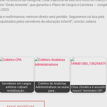
 os direitos da categoria. Essa trajetória de luta teve início em março 
omo “Onda Amarela”, que garantiu o Plano de Cargos e Carreiras — conge
m 2023.
a e reafirmamos: nenhum direito será perdido. Seguiremos na luta pela
nquistados pelos servidores da educação infantil”, conclui Juliana
Servidores em cargos
Coletivo de Analistas
extintos cobram
Administrativos se reúne
Crise climática é assunto
revitalização…
para…
nosso? Seminário ISP…
MAIS NOTÍCIAS