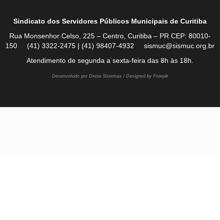
Sindicato dos Servidores Públicos Municipais de Curitiba
Rua Monsenhor Celso, 225 – Centro, Curitiba – PR CEP: 80010-
150 (41) 3322-2475 | (41) 98407-4932 sismuc@sismuc.org.br
Atendimento de segunda a sexta-feira das 8h às 18h.
Desenvolvido por Direta Sistemas /
Designed by Freepik