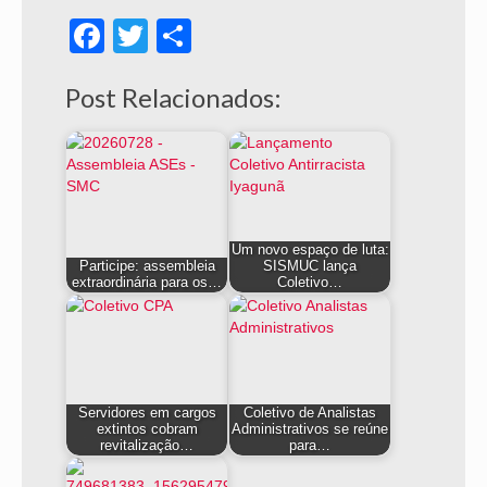
Facebook
Twitter
Share
Post Relacionados:
Um novo espaço de luta:
Participe: assembleia
SISMUC lança
extraordinária para os…
Coletivo…
Servidores em cargos
Coletivo de Analistas
extintos cobram
Administrativos se reúne
revitalização…
para…