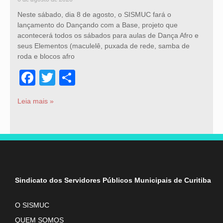
Neste sábado, dia 8 de agosto, o SISMUC fará o
lançamento do Dançando com a Base, projeto que
acontecerá todos os sábados para aulas de Dança Afro e
seus Elementos (maculelê, puxada de rede, samba de
roda e blocos afro
Facebook
Twitter
Share
Leia mais »
Sindicato dos Servidores Públicos Municipais de Curitiba
O SISMUC
QUEM SOMOS