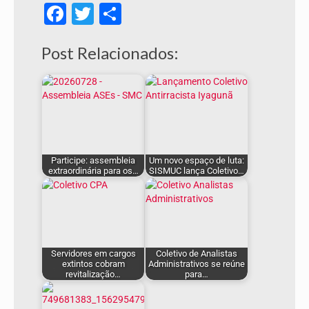
Facebook
Twitter
Share
Post Relacionados:
Participe: assembleia
Um novo espaço de luta:
extraordinária para os…
SISMUC lança Coletivo…
Servidores em cargos
Coletivo de Analistas
extintos cobram
Administrativos se reúne
revitalização…
para…