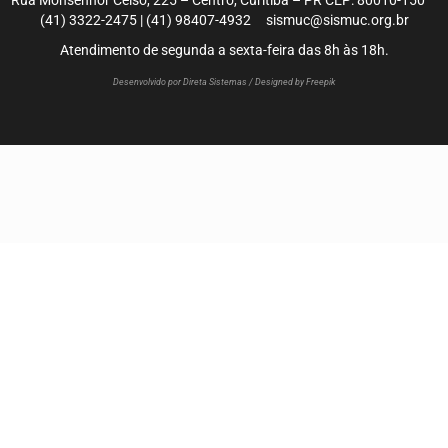
Rua Monsenhor Celso, 225 – Centro, Curitiba – PR CEP: 80010-150
(41) 3322-2475 | (41) 98407-4932 sismuc@sismuc.org.br
Atendimento de segunda a sexta-feira das 8h às 18h.
Desenvolvido por Direta Sistemas /
Designed by Freepik