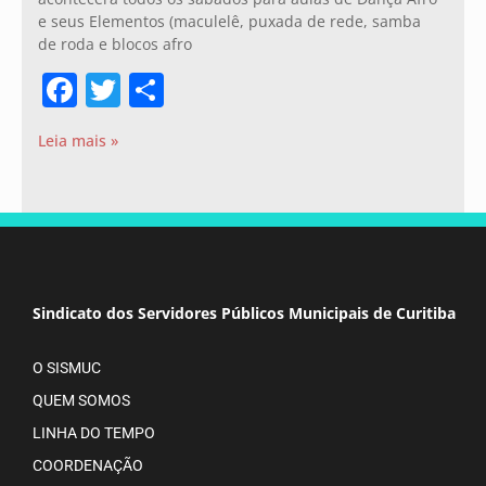
e seus Elementos (maculelê, puxada de rede, samba
de roda e blocos afro
Facebook
Twitter
Share
Leia mais »
Sindicato dos Servidores Públicos Municipais de Curitiba
O SISMUC
QUEM SOMOS
LINHA DO TEMPO
COORDENAÇÃO