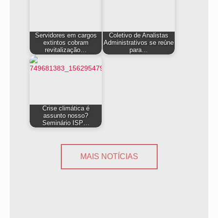
Servidores em cargos
Coletivo de Analistas
extintos cobram
Administrativos se reúne
revitalização…
para…
Crise climática é
assunto nosso?
Seminário ISP…
MAIS NOTÍCIAS