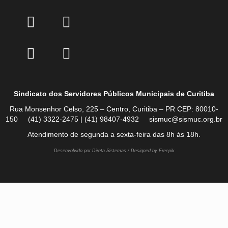
Sindicato dos Servidores Públicos Municipais de Curitiba
Rua Monsenhor Celso, 225 – Centro, Curitiba – PR CEP: 80010-
150 (41) 3322-2475 | (41) 98407-4932 sismuc@sismuc.org.br
Atendimento de segunda a sexta-feira das 8h às 18h.
Desenvolvido por Direta Sistemas /
Designed by Freepik