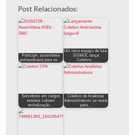
Post Relacionados:
Um novo espaço de luta:
Participe: assembleia
SISMUC lança
extraordinária para os…
Coletivo…
Servidores em cargos
Coletivo de Analistas
extintos cobram
Administrativos se reúne
revitalização…
para…