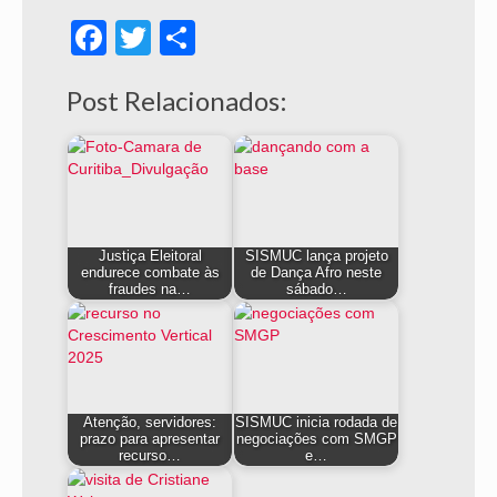
Facebook
Twitter
Share
Post Relacionados:
Justiça Eleitoral
SISMUC lança projeto
endurece combate às
de Dança Afro neste
fraudes na…
sábado…
Atenção, servidores:
SISMUC inicia rodada de
prazo para apresentar
negociações com SMGP
recurso…
e…