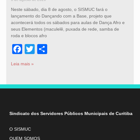
Neste sábado, dia 8 de agosto, o SISMUC fará o
lançamento do Dançando com a Base, projeto que
acontecerá todos os sábados para aulas de Dança Afro e
seus Elementos (maculelê, puxada de rede, samba de
roda e blocos afro
Facebook
Twitter
Share
Leia mais »
Sindicato dos Servidores Públicos Municipais de Curitiba
O SISMUC
QUEM SOMOS