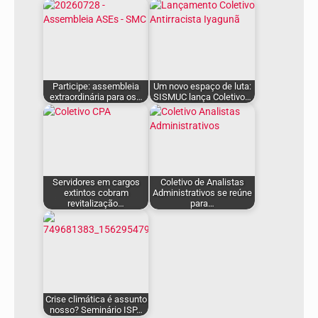
Participe: assembleia
Um novo espaço de luta:
extraordinária para os…
SISMUC lança Coletivo…
Servidores em cargos
Coletivo de Analistas
extintos cobram
Administrativos se reúne
revitalização…
para…
Crise climática é assunto
nosso? Seminário ISP…