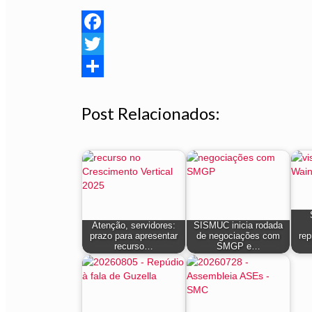
Facebook
Twitter
Share
Post Relacionados:
Atenção, servidores:
SISMUC inicia rodada
prazo para apresentar
de negociações com
rep
recurso…
SMGP e…