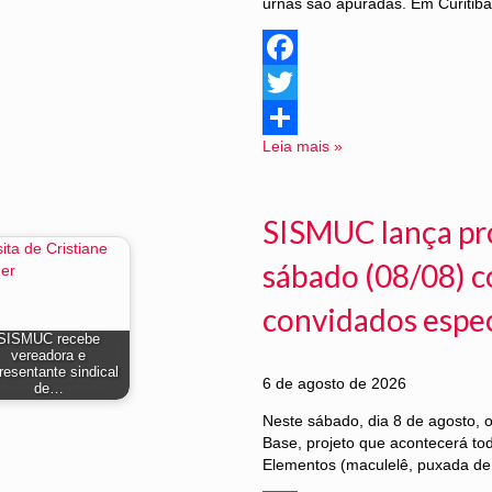
urnas são apuradas. Em Curitiba
Facebook
Twitter
Leia mais »
Share
SISMUC lança pr
sábado (08/08) c
convidados especi
SISMUC recebe
vereadora e
resentante sindical
6 de agosto de 2026
de…
Neste sábado, dia 8 de agosto,
Base, projeto que acontecerá to
Elementos (maculelê, puxada de 