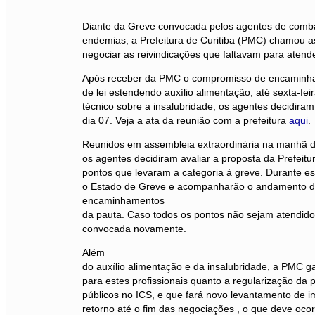
Diante da Greve convocada pelos agentes de comb
endemias, a Prefeitura de Curitiba (PMC) chamou a
negociar as reivindicações que faltavam para atende
Após receber da PMC o compromisso de encaminha
de lei estendendo auxílio alimentação, até sexta-feir
técnico sobre a insalubridade, os agentes decidira
dia 07. Veja a ata da reunião com a prefeitura
aqui
.
Reunidos em assembleia extraordinária na manhã d
os agentes decidiram avaliar a proposta da Prefeitu
pontos que levaram a categoria à greve. Durante e
o Estado de Greve e acompanharão o andamento do
encaminhamentos
da pauta. Caso todos os pontos não sejam atendido
convocada novamente.
Além
do auxílio alimentação e da insalubridade, a PMC ga
para estes profissionais quanto a regularização da
públicos no ICS, e que fará novo levantamento de i
retorno até o fim das negociações , o que deve ocor