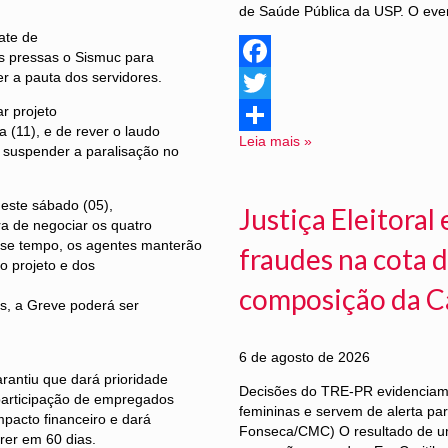
de Saúde Pública da USP. O even
ate de
s pressas o Sismuc para
r a pauta dos servidores.
Facebook
r projeto
Twitter
a (11), e de rever o laudo
Leia mais »
Share
m suspender a paralisação no
este sábado (05),
Justiça Eleitora
ra de negociar os quatro
sse tempo, os agentes manterão
fraudes na cota d
 projeto e dos
composição da C
s, a Greve poderá ser
6 de agosto de 2026
rantiu que dará prioridade
Decisões do TRE-PR evidenciam f
 participação de empregados
femininas e servem de alerta pa
mpacto financeiro e dará
Fonseca/CMC) O resultado de u
rer em 60 dias.