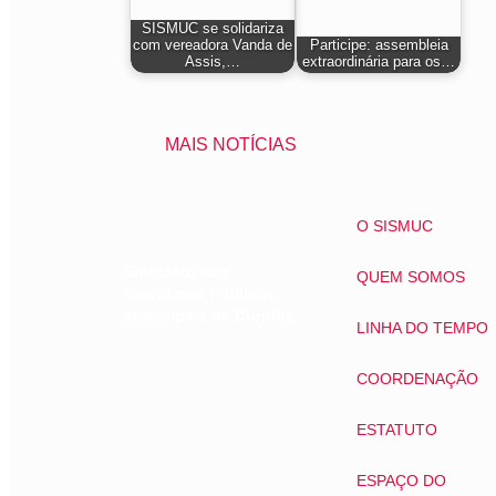
SISMUC se solidariza
com vereadora Vanda de
Participe: assembleia
Assis,…
extraordinária para os…
MAIS NOTÍCIAS
O SISMUC
Sindicato dos
QUEM SOMOS
Servidores Públicos
Municipais de Curitiba
LINHA DO TEMPO
COORDENAÇÃO
ESTATUTO
ESPAÇO DO