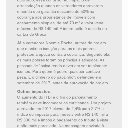
outo lado, essa conta sofreu impacto de
arrecadação quando os vereadores aprovarem
emenda que garantiu desconto de 50% na
cobrança aos proprietários de imóveis com
acabamento simples, de até 70 m² e valor venal
máximo de R$ 140 mil. A informação é omitida do
cartaz de Greca.
Já a vereadora Noemia Rocha, autora do projeto
que mantinha isenção para os mais pobres,
protestou à época contra a cobrança. Segundo ela,
os mais pobres foram os principais atingidos. As
pessoas de “baixa renda deveriam ser totalmente
isentos. Para quem é pobre qualquer centavo
pesa. É o dinheiro do pãozinho”, defendeu em
setembro de 2017, antes da aprovação do projeto.
Outros impostos
O aumento do ITBI e o fim do parcelamento
também deve incomodar os curitibanos. Um projeto
aprovado em 2017 elevou de 2,4% para 2,7% o
índice do imposto para imóveis entre R$ 140 mil a
R$ 300 mil e impôs o pagamento do tributo à vista
e não mais parcelado. Na mensagem enviada à