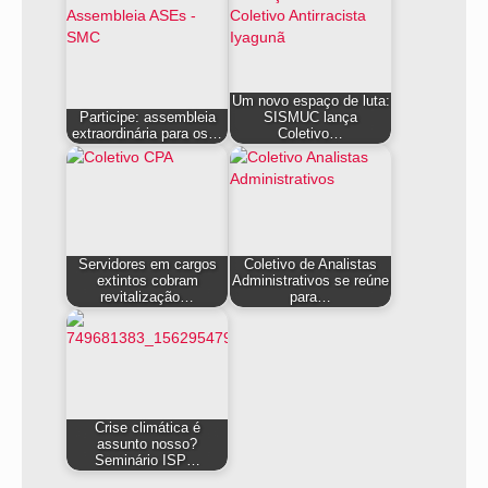
Um novo espaço de luta:
Participe: assembleia
SISMUC lança
extraordinária para os…
Coletivo…
Servidores em cargos
Coletivo de Analistas
extintos cobram
Administrativos se reúne
revitalização…
para…
Crise climática é
assunto nosso?
Seminário ISP…