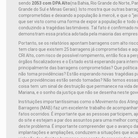
sendo
2053 com DPA Alto
(na Bahia, Rio Grande do Norte, Par
Grande do Sul e Minas Gerais). Isto mostra que outras barr
comprometidas e deixando a população à mercê, e que o “jeit
que ser visto como uma forma de expor a população e todo o
conduzindo a tragédias lastimáveis. Tal fato é confirmado n
demonstram essa pratica adotada pela maioria das empres
Portanto, se os relatórios apontam barragens com alto risco
tem claro que existem 25 barragens já comprometidas e aq
CRI Alto, com risco de possível rompimento, então fica a per
órgãos fiscalizadores e o Estado está esperando para inter
principalmente das barragens comprometidas? Que polític
não toma providências? Estão esperando novas tragédias p
E que providências estão sendo tomadas? Não temos essa
coisa tem: um sinal de destruição que permanece na vida d
Mariana, e o sonho da justiça que não se desenha neste gov
Instituições importantíssimas como o Movimento dos Ating
Barragens (MAB) faz um excelente trabalho de acompanham
fatos ocorridos. É importante que as pessoas participem, a
do site e estejam a par dos assuntos para uma melhor co
deste problema. É importante compreender que o avanço da
implantações e ampliações, conduzem a situações que aca