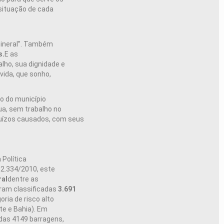
situação de cada
mineral”. Também
s.
E as
lho, sua dignidade e
 vida, que sonho,
o do município
ua, sem trabalho no
juízos causados, com seus
 Política
12.334/2010, este
ral
dentre as
oram classificadas
3.691
oria de risco alto
te e Bahia). Em
adas 4149 barragens,