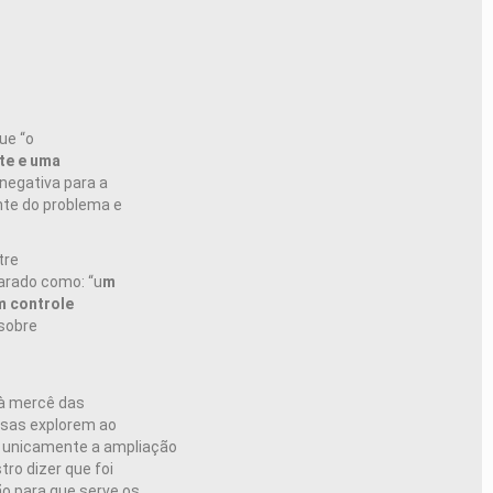
ue “o
te e uma
negativa para a
nte do problema e
tre
carado como: “u
m
m controle
 sobre
 à mercê das
esas explorem ao
 unicamente a ampliação
ro dizer que foi
ão para que serve os