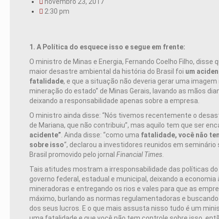
novembro 23, 2017
2:30 pm
1. A Política do esquece isso e segue em frente:
O ministro de Minas e Energia, Fernando Coelho Filho, disse q
maior desastre ambiental da história do Brasil foi
um aciden
fatalidade
, e que a situação não deveria gerar uma imagem 
mineração do estado” de Minas Gerais, lavando as mãos dia
deixando a responsabilidade apenas sobre a empresa.
O ministro ainda disse: “Nós tivemos recentemente o desas
de Mariana, que não contribuiu”, mas aquilo tem que ser en
acidente”
. Ainda disse: “como uma
fatalidade, você não te
sobre isso
“, declarou a investidores reunidos em seminário
Brasil promovido pelo jornal
Financial Times
.
Tais atitudes mostram a irresponsabilidade das políticas do
governo federal, estadual e municipal, deixando a economia
mineradoras e entregando os rios e vales para que as empr
máximo, burlando as normas regulamentadoras e buscando
dos seus lucros. E o que mais assusta nisso tudo é um minist
uma fatalidade e que você não tem controle sobre isso, ent