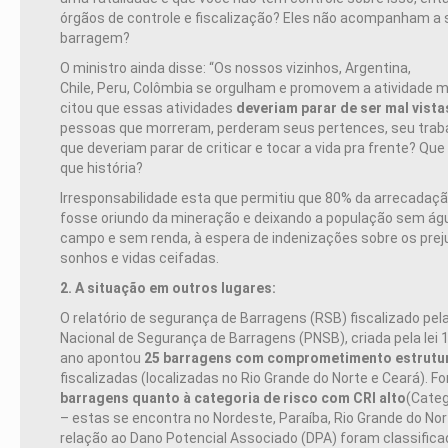
órgãos de controle e fiscalização? Eles não acompanham a 
barragem?
O ministro ainda disse: “Os nossos vizinhos, Argentina,
Chile, Peru, Colômbia se orgulham e promovem a atividade 
citou que essas atividades
deveriam parar de ser mal vista
pessoas que morreram, perderam seus pertences, seu traba
que deveriam parar de criticar e tocar a vida pra frente? Que
que história?
Irresponsabilidade esta que permitiu que 80% da arrecadaçã
fosse oriundo da mineração e deixando a população sem ág
campo e sem renda, à espera de indenizações sobre os pre
sonhos e vidas ceifadas.
2. A situação em outros lugares:
O relatório de segurança de Barragens (RSB) fiscalizado pela
Nacional de Segurança de Barragens (PNSB), criada pela lei 
ano apontou
25 barragens com comprometimento estrutu
fiscalizadas (localizadas no Rio Grande do Norte e Ceará). F
barragens quanto à categoria de risco com CRI alto
(Categ
– estas se encontra no Nordeste, Paraíba, Rio Grande do Nor
relação ao Dano Potencial Associado (DPA) foram classific