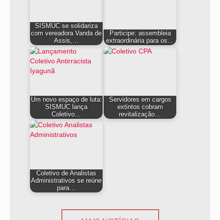
SISMUC se solidariza
com vereadora Vanda de
Participe: assembleia
Assis,…
extraordinária para os…
Um novo espaço de luta:
Servidores em cargos
SISMUC lança
extintos cobram
Coletivo…
revitalização…
Coletivo de Analistas
Administrativos se reúne
para…