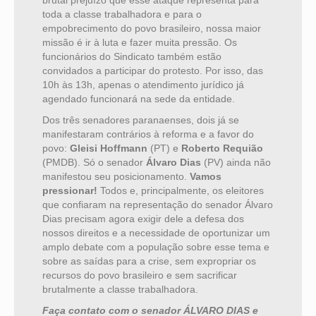
brutal prejuízo que esse ataque representa para
toda a classe trabalhadora e para o
empobrecimento do povo brasileiro, nossa maior
missão é ir à luta e fazer muita pressão. Os
funcionários do Sindicato também estão
convidados a participar do protesto. Por isso, das
10h às 13h, apenas o atendimento jurídico já
agendado funcionará na sede da entidade.
Dos três senadores paranaenses, dois já se
manifestaram contrários à reforma e a favor do
povo:
Gleisi Hoffmann
(PT) e
Roberto Requião
(PMDB). Só o senador
Álvaro Dias
(PV) ainda não
manifestou seu posicionamento.
Vamos
pressionar!
Todos e, principalmente, os eleitores
que confiaram na representação do senador Álvaro
Dias precisam agora exigir dele a defesa dos
nossos direitos e a necessidade de oportunizar um
amplo debate com a população sobre esse tema e
sobre as saídas para a crise, sem expropriar os
recursos do povo brasileiro e sem sacrificar
brutalmente a classe trabalhadora.
Faça contato com o senador ÁLVARO DIAS e