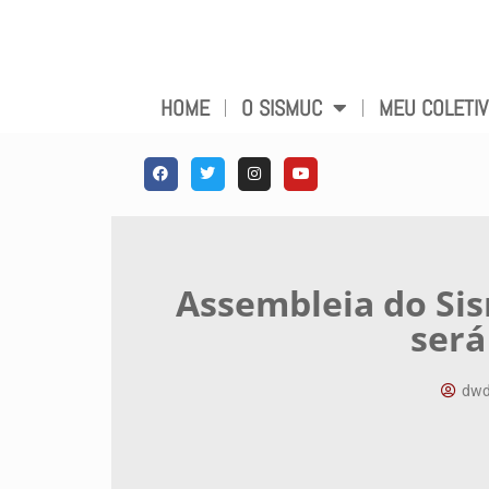
HOME
O SISMUC
MEU COLETI
Assembleia do Si
será
dwd