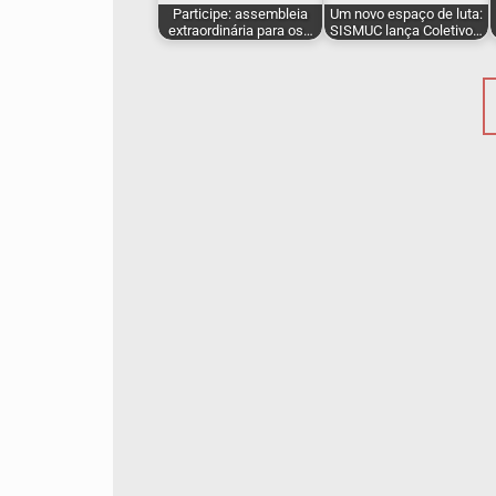
Participe: assembleia
Um novo espaço de luta:
extraordinária para os…
SISMUC lança Coletivo…