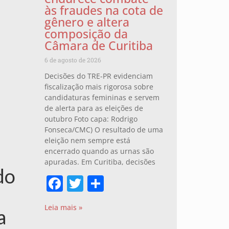
às fraudes na cota de
gênero e altera
composição da
Câmara de Curitiba
6 de agosto de 2026
Decisões do TRE-PR evidenciam
fiscalização mais rigorosa sobre
s
candidaturas femininas e servem
de alerta para as eleições de
outubro Foto capa: Rodrigo
Fonseca/CMC) O resultado de uma
eleição nem sempre está
encerrado quando as urnas são
apuradas. Em Curitiba, decisões
do
Facebook
Twitter
Share
Leia mais »
a