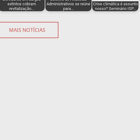
extintos cobram
Administrativos se reúne
Crise climática é assunto
revitalização…
para…
nosso? Seminário ISP…
MAIS NOTÍCIAS