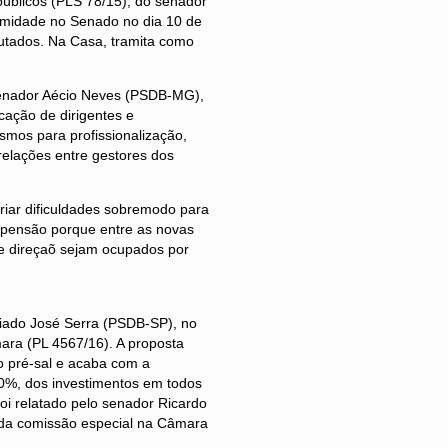
úblicos (PLS 78/15), do senador
imidade no Senado no dia 10 de
utados. Na Casa, tramita como
senador Aécio Neves (PSDB-MG),
dicação de dirigentes e
smos para profissionalização,
relações entre gestores dos
riar dificuldades sobremodo para
e pensão porque entre as novas
de direçaõ sejam ocupados por
iado José Serra (PSDB-SP), no
ara (PL 4567/16). A proposta
no pré-sal e acaba com a
30%, dos investimentos em todos
oi relatado pelo senador Ricardo
uída comissão especial na Câmara