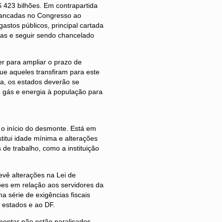
 423 bilhões. Em contrapartida
 bancadas no Congresso ao
astos públicos, principal cartada
ntas e seguir sendo chancelado
r para ampliar o prazo de
e aqueles transfiram para este
a, os estados deverão se
 gás e energia à população para
 o início do desmonte. Está em
titui idade mínima e alterações
 de trabalho, como a instituição
evê alterações na Lei de
ões em relação aos servidores da
a série de exigências fiscais
 estados e ao DF.
mentar não estão paralisados.