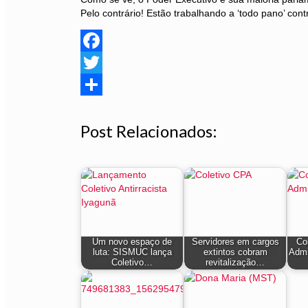
Pelo contrário! Estão trabalhando a ‘todo pano’ cont
Facebook
Twitter
Share
Post Relacionados:
Um novo espaço de
Servidores em cargos
Co
luta: SISMUC lança
extintos cobram
Admi
Coletivo…
revitalização…