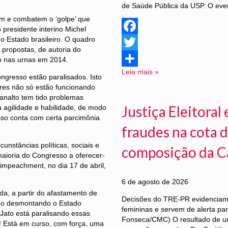
de Saúde Pública da USP. O even
tam e combatem o ‘golpe’ que
 presidente interino Michel
 Estado brasileiro. O quadro
Facebook
 propostas, de autoria do
Twitter
o nas urnas em 2014.
Leia mais »
Share
ngresso estão paralisados. Isto
eres não só estão funcionando
analto tem tido problemas
Justiça Eleitora
a agilidade e habilidade, de modo
so conta com certa parcimônia
fraudes na cota d
cunstâncias políticas, sociais e
composição da C
maioria do Congresso a oferecer-
o impeachment, no dia 17 de abril,
6 de agosto de 2026
a, a partir do afastamento de
Decisões do TRE-PR evidenciam f
vão desmontando o Estado
femininas e servem de alerta pa
Jato está paralisando essas
Fonseca/CMC) O resultado de u
o! Está em curso, com força, uma