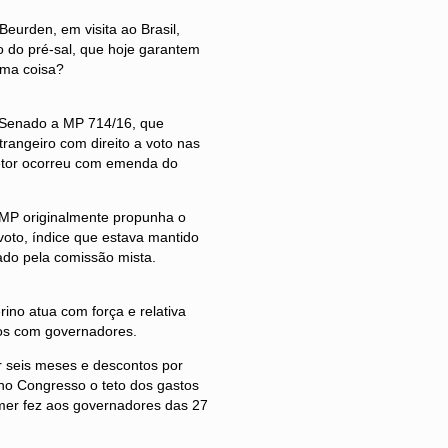
Beurden, em visita ao Brasil,
o do pré-sal, que hoje garantem
uma coisa?
 Senado a MP 714/16, que
rangeiro com direito a voto nas
setor ocorreu com emenda do
a MP originalmente propunha o
voto, índice que estava mantido
ado pela comissão mista.
ino atua com força e relativa
dos com governadores.
 seis meses e descontos por
 no Congresso o teto dos gastos
emer fez aos governadores das 27