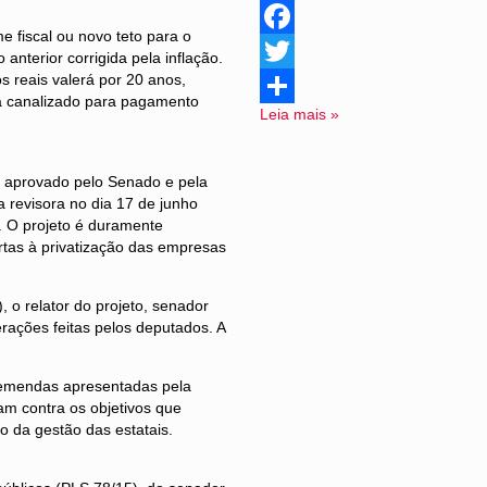
e fiscal ou novo teto para o
Facebook
anterior corrigida pela inflação.
 reais valerá por 20 anos,
Twitter
rá canalizado para pagamento
Leia mais »
Share
i aprovado pelo Senado e pela
 revisora no dia 17 de junho
. O projeto é duramente
rtas à privatização das empresas
 o relator do projeto, senador
rações feitas pelos deputados. A
s emendas apresentadas pela
am contra os objetivos que
o da gestão das estatais.