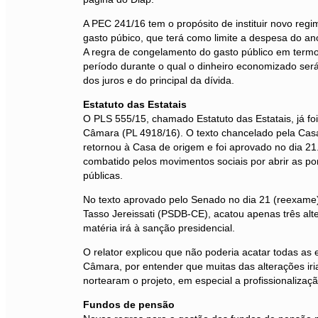
A PEC 241/16 tem o propósito de instituir novo regim
gasto púbico, que terá como limite a despesa do ano 
A regra de congelamento do gasto público em termos
período durante o qual o dinheiro economizado se
dos juros e do principal da dívida.
Estatuto das Estatais
O PLS 555/15, chamado Estatuto das Estatais, já fo
Câmara (PL 4918/16). O texto chancelado pela Casa
retornou à Casa de origem e foi aprovado no dia 21
combatido pelos movimentos sociais por abrir as po
públicas.
No texto aprovado pelo Senado no dia 21 (reexame),
Tasso Jereissati (PSDB-CE), acatou apenas três alte
matéria irá à sanção presidencial.
O relator explicou que não poderia acatar todas a
Câmara, por entender que muitas das alterações iri
nortearam o projeto, em especial a profissionalizaçã
Fundos de pensão