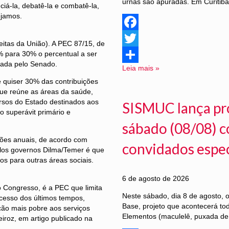
urnas são apuradas. Em Curitiba
iá-la, debatê-la e combatê-la,
ejamos.
Facebook
itas da União). A PEC 87/15, de
% para 30% o percentual a ser
Twitter
nada pelo Senado.
Leia mais »
Share
e quiser 30% das contribuições
 que reúne as áreas da saúde,
ursos do Estado destinados aos
SISMUC lança pr
o superávit primário e
sábado (08/08) c
lhões anuais, de acordo com
convidados especi
elos governos Dilma/Temer é que
s para outras áreas sociais.
6 de agosto de 2026
 Congresso, é a PEC que limita
Neste sábado, dia 8 de agosto,
ocesso dos últimos tempos,
Base, projeto que acontecerá to
ção mais pobre aos serviços
Elementos (maculelê, puxada de 
iroz, em artigo publicado na