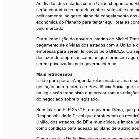
As dívidas dos estados com a União chegam aos R$
serão cobrados na hora de conferir votos de suas
politicamente indigesto plano de congelamento dos g
econômica do Planalto para tentar equilibrar as co
pelo mercado.
Outra imposição do governo interino de Michel Teme
pagamento de dívidas dos estados com a União é qu
empresas para serem leiloados pelo BNDES. Ou sej
desfazer de empresas como as que fornecem água,
serem privatizadas pelo governo interino.
Mais retrocessos
E não para por aí. A agenda relacionada acima é só
gestação uma reforma da Previdência Social que ins
na legislação trabalhista que precarizam as relações
do negociado sobre o legislado.
Sem falar no PLP 257/16, do governo Dilma, que pr
Responsabilidade Fiscal que aprofundam as restriç
União, dos estados, do DF e municípios, e impõe um
como condição para adesão ao plano de auxílio aos
Como se vê, o Poder Executivo e sua maioria parla