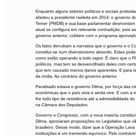
Enquanto alguns setores políticos e sociais protes
afastou a presidente reeleita em 2014, o governo do
Temer (PMDB) e sua base parlamentar desmontam o
atual se configura em relevante contradição, pois as
governo anterior, colidem com o programa aprovad
Os fatos derrubam a narrativa que o governo e o Co
constitui-se num diversionismo absurdo. Estes pod
como estão operando a todo vapor. É claro que o Pl
políticos, mas tem se desvencilhado deles com cert
que tem causado menos danos aparentes. E para is
da mídia. Ao contrário do governo anterior.
Paralisado estava o governo Dilma, por força das cir
econômicas que o país vivia e ainda vive. E com a 
lhe todo tipo de resistência até a admissibilidade d
na Câmara dos Deputados.
Governo e Congresso, com a nova maioria constituíd
Dilma, aprovaram proposições no Legislativo que 
brasileiro. Desse modo, dizer que a Operação Lava 
instituições é um tremendo equívoco. Pelo contrári