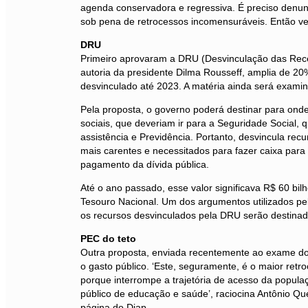
agenda conservadora e regressiva. É preciso denunc
sob pena de retrocessos incomensuráveis. Então v
DRU
Primeiro aprovaram a DRU (Desvinculação das Rece
autoria da presidente Dilma Rousseff, amplia de 20
desvinculado até 2023. A matéria ainda será exami
Pela proposta, o governo poderá destinar para ond
sociais, que deveriam ir para a Seguridade Social,
assistência e Previdência. Portanto, desvincula rec
mais carentes e necessitados para fazer caixa para 
pagamento da dívida pública.
Até o ano passado, esse valor significava R$ 60 bi
Tesouro Nacional. Um dos argumentos utilizados p
os recursos desvinculados pela DRU serão destinado
PEC do teto
Outra proposta, enviada recentemente ao exame do
o gasto público. ‘Este, seguramente, é o maior retr
porque interrompe a trajetória de acesso da popula
público de educação e saúde’, raciocina Antônio Que
página do Diap.