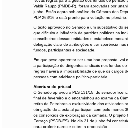
Novas regras para a gestão dos fundos de pensão p
Valdir Raupp (PMDB-R), foram aprovadas por unan
junho. Estão agora sob análise da Câmara dos Dep
PLP 268/16 e está pronto para votação no plenário.
O texto aprovado no Senado é um substitutivo do 
que dificulta a influência de partidos políticos na in
conselheiros dessas entidades e estabelece mecani
delegação clara de atribuições e transparência nas 
fundos, participantes e sociedade.
Em que pese aparentar ser uma boa proposta, vai c
a participação de dirigentes sindicais nos fundos d
regras haverá a impossibilidade de que os cargos 
pessoas com atividade político-partidária.
Abertura do pré-sal
O Senado aprovou o PLS 131/15, do senador licenc
final de fevereiro e o encaminhou ao exame da Câm
retira da Petrobras a exclusividade das atividades 
obrigação de a estatal participar, com pelo menos 
os consórcios de exploração da camada. O projeto f
Ferraço (PSDB-ES). No dia 21 de junho foi constit
para proferir parecer sobre a proposição.