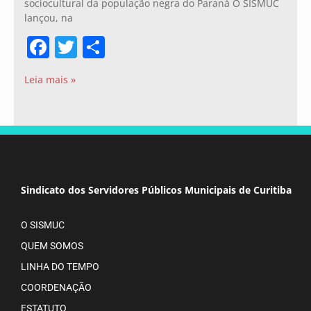
sociocultural da população negra do Paraná O SISMUC
lançou, na
Facebook
Twitter
Share
Leia mais »
Sindicato dos Servidores Públicos Municipais de Curitiba
O SISMUC
QUEM SOMOS
LINHA DO TEMPO
COORDENAÇÃO
ESTATUTO