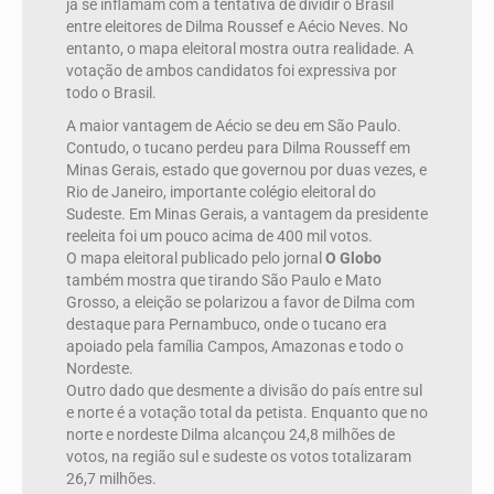
já se inflamam com a tentativa de dividir o Brasil
entre eleitores de Dilma Roussef e Aécio Neves. No
entanto, o mapa eleitoral mostra outra realidade. A
votação de ambos candidatos foi expressiva por
todo o Brasil.
A maior vantagem de Aécio se deu em São Paulo.
Contudo, o tucano perdeu para Dilma Rousseff em
Minas Gerais, estado que governou por duas vezes, e
Rio de Janeiro, importante colégio eleitoral do
Sudeste. Em Minas Gerais, a vantagem da presidente
reeleita foi um pouco acima de 400 mil votos.
O mapa eleitoral publicado pelo jornal
O Globo
também mostra que tirando São Paulo e Mato
Grosso, a eleição se polarizou a favor de Dilma com
destaque para Pernambuco, onde o tucano era
apoiado pela família Campos, Amazonas e todo o
Nordeste.
Outro dado que desmente a divisão do país entre sul
e norte é a votação total da petista. Enquanto que no
norte e nordeste Dilma alcançou 24,8 milhões de
votos, na região sul e sudeste os votos totalizaram
26,7 milhões.