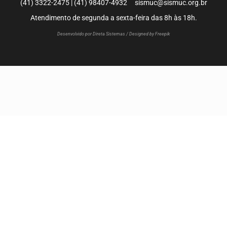
(41) 3322-2475 | (41) 98407-4932 sismuc@sismuc.org.br
Atendimento de segunda a sexta-feira das 8h às 18h.
Desenvolvido por Direta Sistemas /
Designed by Freepik