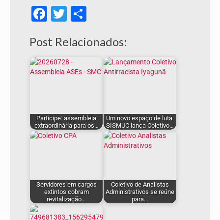
Facebook
Twitter
Share
Post Relacionados:
Participe: assembleia
Um novo espaço de luta:
extraordinária para os…
SISMUC lança Coletivo…
Servidores em cargos
Coletivo de Analistas
extintos cobram
Administrativos se reúne
revitalização…
para…