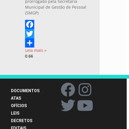
prorrogado pela Secretaria
Municipal de Gestão de Pessoal
(SMGP)
Facebook
Twitter
Leia mais »
Share
DOCUMENTOS
ATAS
OFÍCIOS
LEIS
DECRETOS
EDITAIS