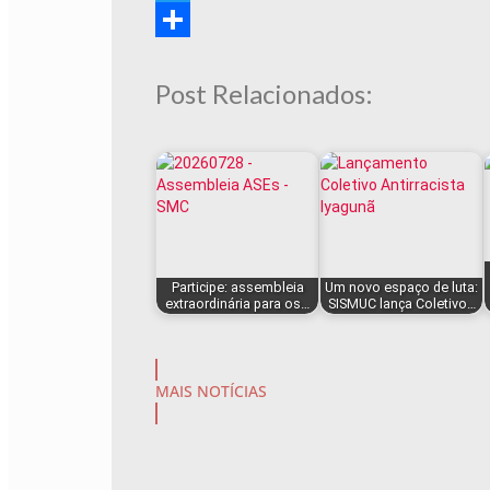
Twitter
Share
Post Relacionados:
Participe: assembleia
Um novo espaço de luta:
extraordinária para os…
SISMUC lança Coletivo…
MAIS NOTÍCIAS