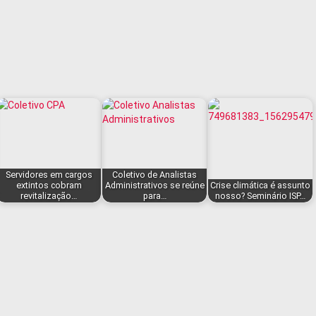
Servidores em cargos
Coletivo de Analistas
extintos cobram
Administrativos se reúne
Crise climática é assunto
revitalização…
para…
nosso? Seminário ISP…