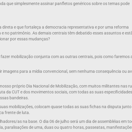
nda que simplesmente assinar panfletos genéricos sobre os temas pode
 direta e que fortaleça a democracia representativa e por uma reforma
a e no patrimônio. As demais centrais têm debatido esses assuntos e est
sionar por essas mudanças?
 fazer mobilização conjunta com as outras centrais, pois como faremos 
zir imagens para a mídia convencional, sem nenhuma consequência ou a
 nosso próprio Dia Nacional de Mobilização, com muitos militantes nas r
auta da CUT e dos movimentos sociais, com todas as suas especificidades
ossas bandeiras.
suas mobilizações, colocam quase todas as suas fichas na disputa junto
a frente de luta.
balhadores/as na base. O dia 06 de julho será um dia de assembléias em t
rada, paralisações de uma, duas ou quatro horas, passeatas, manifestaçõe