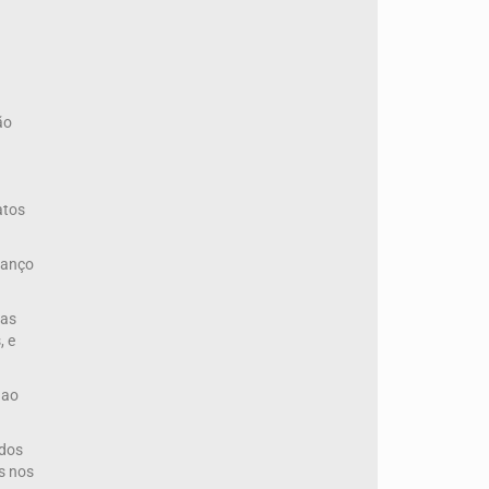
ão
atos
vanço
uas
, e
 ao
odos
s nos