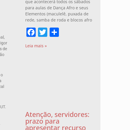
que acontecerá todos os sábados
para aulas de Dança Afro e seus
Elementos (maculelê, puxada de
rede, samba de roda e blocos afro
Facebook
Twitter
Share
al,
igor
Leia mais »
s de
ção
 o
a
cal
CUT.
Atenção, servidores:
prazo para
o
apresentar recurso