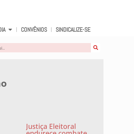
DIA
CONVÊNIOS
SINDICALIZE-SE
ão
Justiça Eleitoral
endurece combate