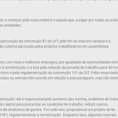
 a começar pela mais evidente e aquela que, a julgar por todas as prát
as entidades:
aprovação da convenção 87 da OIT; pelo fim do imposto sindical e a
o coletiva aprovada pelos próprios trabalhadores em assembleias.
te, com mais e melhores empregos, por igualdade de oportunidades ent
 a terceirização, e a luta pela redução da jornada de trabalho para 40 ho
enciário e pela regulamentação da convenção 151 da OIT. Pelos enunciad
todas as centrais têm acordo em relação a este parágrafo, mas não exist
irização: ela é responsável pelo aumento das mortes, acidentes de traba
lo capital para precarizar as condições de trabalho, reduzir custos,
s de sindicatos de gaveta. Por tudo isso, propusemos um projeto de lei,
T-SP), regulamentando a terceirização. Enquanto isso, algumas centrais