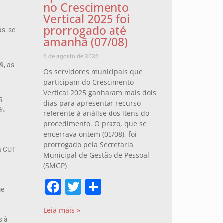
no Crescimento
Vertical 2025 foi
prorrogado até
s: se
amanhã (07/08)
6 de agosto de 2026
9, as
Os servidores municipais que
participam do Crescimento
Vertical 2025 ganharam mais dois
5
dias para apresentar recurso
%.
referente à análise dos itens do
procedimento. O prazo, que se
encerrava ontem (05/08), foi
prorrogado pela Secretaria
a CUT
Municipal de Gestão de Pessoal
(SMGP)
Facebook
Twitter
Share
me
Leia mais »
s à