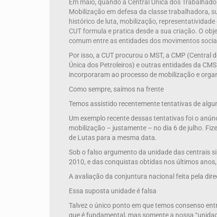
Em maio, quando a Central Única dos Trabalhadore
Mobilização em defesa da classe trabalhadora, s
histórico de luta, mobilização, representatividad
CUT formula e pratica desde a sua criação. O obje
comum entre as entidades dos movimentos sociai
Por isso, a CUT procurou o MST, a CMP (Central
Única dos Petroleiros) e outras entidades da CM
incorporaram ao processo de mobilização e organ
Como sempre, saímos na frente
Temos assistido recentemente tentativas de algu
Um exemplo recente dessas tentativas foi o anúnc
mobilização – justamente – no dia 6 de julho. Fi
de Lutas para a mesma data.
Sob o falso argumento da unidade das centrais s
2010, e das conquistas obtidas nos últimos anos
A avaliação da conjuntura nacional feita pela dir
Essa suposta unidade é falsa
Talvez o único ponto em que temos consenso entre
que é fundamental, mas somente a nossa “unidade