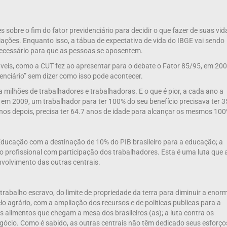
obre o fim do fator previdenciário para decidir o que fazer de suas vida
ções. Enquanto isso, a tábua de expectativa de vida do IBGE vai sendo
necessário para que as pessoas se aposentem.
veis, como a CUT fez ao apresentar para o debate o Fator 85/95, em 200
denciário” sem dizer como isso pode acontecer.
ilhões de trabalhadores e trabalhadoras. E o que é pior, a cada ano a
m 2009, um trabalhador para ter 100% do seu benefício precisava ter 3
 anos depois, precisa ter 64.7 anos de idade para alcançar os mesmos 100
ducação com a destinação de 10% do PIB brasileiro para a educação; a
 profissional com participação dos trabalhadores. Esta é uma luta que 
nvolvimento das outras centrais.
rabalho escravo, do limite de propriedade da terra para diminuir a enor
 agrário, com a ampliação dos recursos e de politicas publicas para a
os alimentos que chegam a mesa dos brasileiros (as); a luta contra os
gócio. Como é sabido, as outras centrais não têm dedicado seus esforço