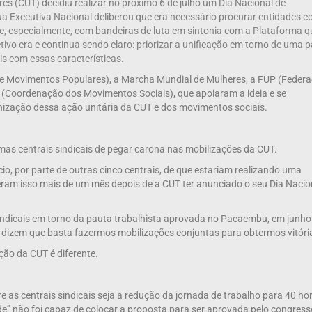
s (CUT) decidiu realizar no próximo 6 de julho um Dia Nacional de
ua Executiva Nacional deliberou que era necessário procurar entidades 
e e, especialmente, com bandeiras de luta em sintonia com a Plataforma q
tivo era e continua sendo claro: priorizar a unificação em torno de uma 
s com essas características.
 de Movimentos Populares), a Marcha Mundial de Mulheres, a FUP (Feder
S (Coordenação dos Movimentos Sociais), que apoiaram a ideia e se
ização dessa ação unitária da CUT e dos movimentos sociais.
mas centrais sindicais de pegar carona nas mobilizações da CUT.
io, por parte de outras cinco centrais, de que estariam realizando uma
zeram isso mais de um mês depois de a CUT ter anunciado o seu Dia Nacio
indicais em torno da pauta trabalhista aprovada no Pacaembu, em junho
, dizem que basta fazermos mobilizações conjuntas para obtermos vitóri
eção da CUT é diferente.
 as centrais sindicais seja a redução da jornada de trabalho para 40 ho
” não foi capaz de colocar a proposta para ser aprovada pelo congress