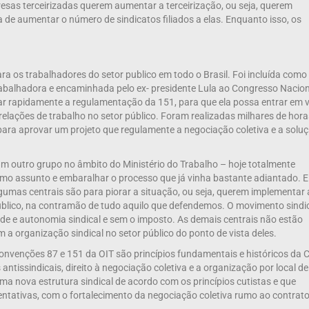
sas terceirizadas querem aumentar a terceirização, ou seja, querem
va de aumentar o número de sindicatos filiados a elas. Enquanto isso, os
a os trabalhadores do setor publico em todo o Brasil. Foi incluída como
abalhadora e encaminhada pelo ex- presidente Lula ao Congresso Nacion
r rapidamente a regulamentação da 151, para que ela possa entrar em v
relações de trabalho no setor público. Foram realizadas milhares de hora
para aprovar um projeto que regulamente a negociação coletiva e a solu
ram outro grupo no âmbito do Ministério do Trabalho – hoje totalmente
smo assunto e embaralhar o processo que já vinha bastante adiantado. E
gumas centrais são para piorar a situação, ou seja, querem implementar 
 publico, na contramão de tudo aquilo que defendemos. O movimento sindi
ade e autonomia sindical e sem o imposto. As demais centrais não estão
a organização sindical no setor público do ponto de vista deles.
onvenções 87 e 151 da OIT são princípios fundamentais e históricos da 
antissindicais, direito à negociação coletiva e a organização por local de
a nova estrutura sindical de acordo com os princípios cutistas e que
sentativas, com o fortalecimento da negociação coletiva rumo ao contrat