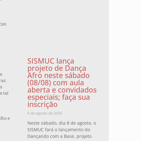
icas
SISMUC lança
projeto de Dança
Afro neste sábado
re
(08/08) com aula
ras
os
aberta e convidados
e tal
especiais; faça sua
inscrição
6 de agosto de 2026
lho e
Neste sábado, dia 8 de agosto, o
SISMUC fará o lançamento do
Dançando com a Base, projeto