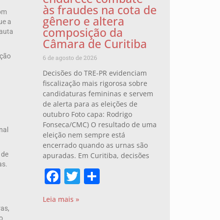
às fraudes na cota de
com
gênero e altera
ue a
composição da
pauta
Câmara de Curitiba
ação
6 de agosto de 2026
Decisões do TRE-PR evidenciam
fiscalização mais rigorosa sobre
candidaturas femininas e servem
de alerta para as eleições de
outubro Foto capa: Rodrigo
Fonseca/CMC) O resultado de uma
nal
eleição nem sempre está
encerrado quando as urnas são
 de
apuradas. Em Curitiba, decisões
as.
Facebook
Twitter
Share
Leia mais »
ras,
o