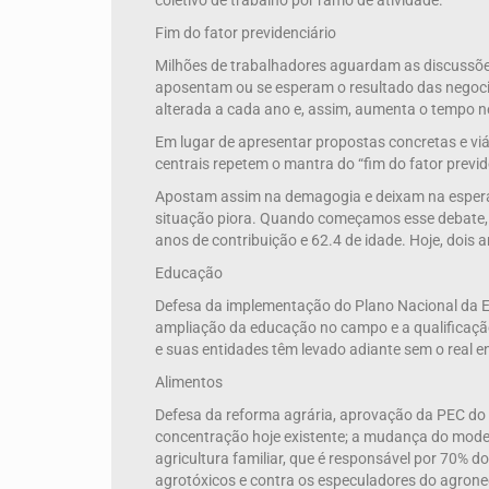
coletivo de trabalho por ramo de atividade.
Fim do fator previdenciário
Milhões de trabalhadores aguardam as discussões s
aposentam ou se esperam o resultado das negocia
alterada a cada ano e, assim, aumenta o tempo 
Em lugar de apresentar propostas concretas e viá
centrais repetem o mantra do “fim do fator previ
Apostam assim na demagogia e deixam na espera m
situação piora. Quando começamos esse debate, e
anos de contribuição e 62.4 de idade. Hoje, dois
Educação
Defesa da implementação do Plano Nacional da E
ampliação da educação no campo e a qualificação
e suas entidades têm levado adiante sem o real e
Alimentos
Defesa da reforma agrária, aprovação da PEC do t
concentração hoje existente; a mudança do modelo
agricultura familiar, que é responsável por 70% d
agrotóxicos e contra os especuladores do agrone