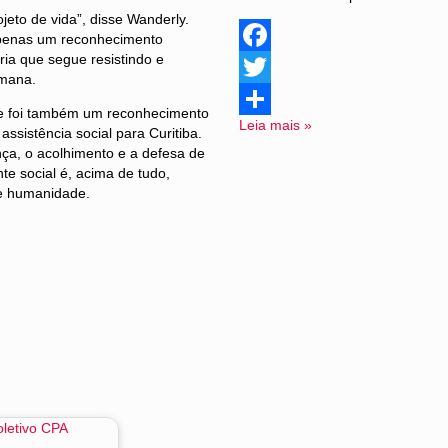
ojeto de vida”, disse Wanderly.
apenas um reconhecimento
ria que segue resistindo e
Facebook
umana.
Twitter
oite foi também um reconhecimento
Leia mais »
Share
ssistência social para Curitiba.
nça, o acolhimento e a defesa de
te social é, acima de tudo,
 e humanidade.