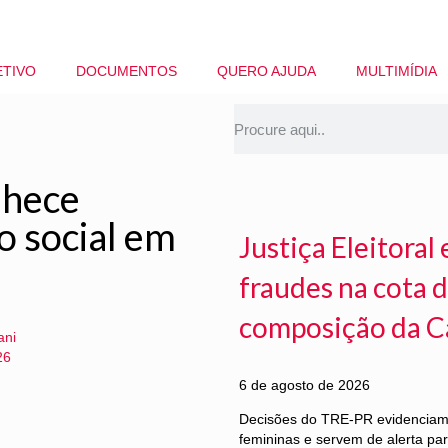
ETIVO
DOCUMENTOS
QUERO AJUDA
MULTIMÍDIA
nhece
ço social em
Justiça Eleitora
fraudes na cota d
composição da C
ani
26
6 de agosto de 2026
Decisões do TRE-PR evidenciam f
femininas e servem de alerta pa