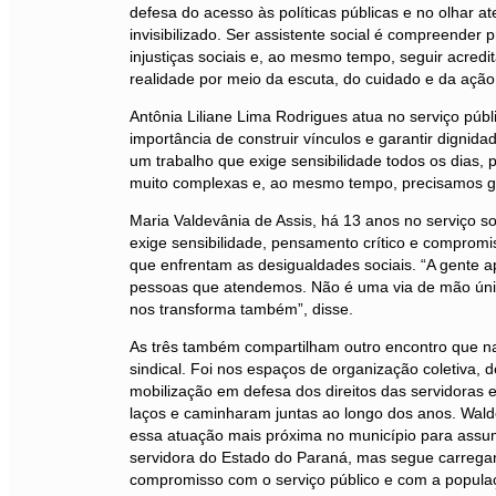
defesa do acesso às políticas públicas e no olhar a
invisibilizado. Ser assistente social é compreender
injustiças sociais e, ao mesmo tempo, seguir acred
realidade por meio da escuta, do cuidado e da ação 
Antônia Liliane Lima Rodrigues atua no serviço púb
importância de construir vínculos e garantir dignid
um trabalho que exige sensibilidade todos os dias, 
muito complexas e, ao mesmo tempo, precisamos gara
Maria Valdevânia de Assis, há 13 anos no serviço soc
exige sensibilidade, pensamento crítico e comprom
que enfrentam as desigualdades sociais. “A gente 
pessoas que atendemos. Não é uma via de mão únic
nos transforma também”, disse.
As três também compartilham outro encontro que na
sindical. Foi nos espaços de organização coletiva, d
mobilização em defesa dos direitos das servidoras 
laços e caminharam juntas ao longo dos anos. Wal
essa atuação mais próxima no município para assu
servidora do Estado do Paraná, mas segue carreg
compromisso com o serviço público e com a popula