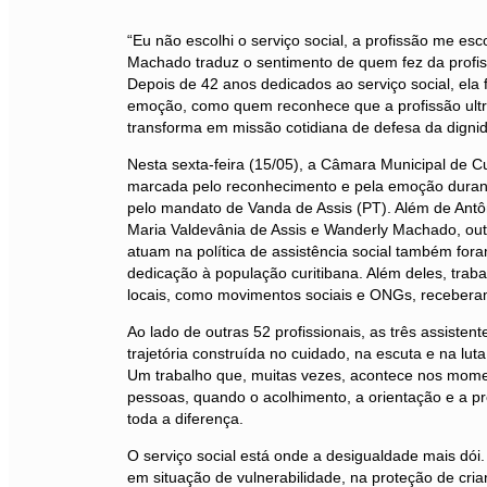
“Eu não escolhi o serviço social, a profissão me esc
Machado traduz o sentimento de quem fez da profi
Depois de 42 anos dedicados ao serviço social, ela f
emoção, como quem reconhece que a profissão ultr
transforma em missão cotidiana de defesa da dignid
Nesta sexta-feira (15/05), a Câmara Municipal de Cu
marcada pelo reconhecimento e pela emoção duran
pelo mandato de Vanda de Assis (PT). Além de Antôn
Maria Valdevânia de Assis e Wanderly Machado, out
atuam na política de assistência social também f
dedicação à população curitibana. Além deles, tra
locais, como movimentos sociais e ONGs, recebe
Ao lado de outras 52 profissionais, as três assisten
trajetória construída no cuidado, na escuta e na luta 
Um trabalho que, muitas vezes, acontece nos momen
pessoas, quando o acolhimento, a orientação e a p
toda a diferença.
O serviço social está onde a desigualdade mais dói.
em situação de vulnerabilidade, na proteção de cria