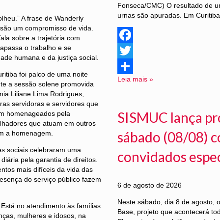
Fonseca/CMC) O resultado de u
urnas são apuradas. Em Curitiba
olheu.” A frase de Wanderly
ssão um compromisso de vida.
ala sobre a trajetória com
apassa o trabalho e se
Facebook
ade humana e da justiça social.
Twitter
ritiba foi palco de uma noite
Leia mais »
Share
te a sessão solene promovida
ia Liliane Lima Rodrigues,
ras servidoras e servidores que
SISMUC lança pr
oram homenageados pela
balhadores que atuam em outros
sábado (08/08) c
ram a homenagem.
tes sociais celebraram uma
convidados especi
diária pela garantia de direitos.
tos mais difíceis da vida das
resença do serviço público fazem
6 de agosto de 2026
Neste sábado, dia 8 de agosto,
 Está no atendimento às famílias
Base, projeto que acontecerá to
nças, mulheres e idosos, na