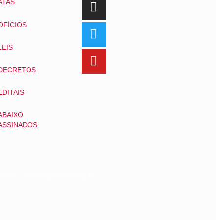
ATAS
OFÍCIOS
LEIS
DECRETOS
EDITAIS
ABAIXO
ASSINADOS
07-4932 sismuc@sismuc.org.br