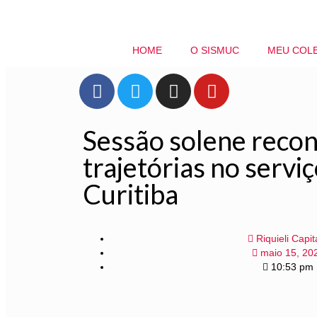
HOME
O SISMUC
MEU COL
Sessão solene reco
trajetórias no servi
Curitiba
Riquieli Capit
maio 15, 20
10:53 pm