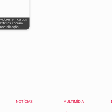
vidores em cargos
extintos cobram
revitalização…
NOTÍCIAS
MULTIMÍDIA