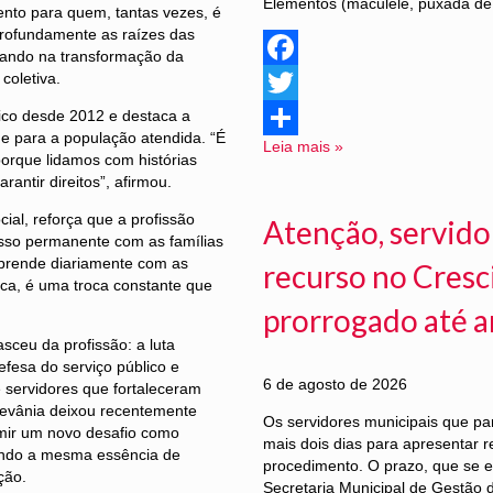
Elementos (maculelê, puxada de 
tento para quem, tantas vezes, é
 profundamente as raízes das
itando na transformação da
coletiva.
Facebook
lico desde 2012 e destaca a
Twitter
ade para a população atendida. “É
Leia mais »
Share
porque lidamos com histórias
ntir direitos”, afirmou.
ial, reforça que a profissão
Atenção, servido
isso permanente com as famílias
aprende diariamente com as
recurso no Cresc
a, é uma troca constante que
prorrogado até 
sceu da profissão: a luta
efesa do serviço público e
6 de agosto de 2026
e servidores que fortaleceram
devânia deixou recentemente
Os servidores municipais que pa
mir um novo desafio como
mais dois dias para apresentar r
ando a mesma essência de
procedimento. O prazo, que se e
ção.
Secretaria Municipal de Gestão