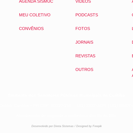
AGENDA SISMUC
VÍDEOS
MEU COLETIVO
PODCASTS
CONVÊNIOS
FOTOS
JORNAIS
REVISTAS
OUTROS
Sindicato dos Servidores Públicos Municipais de Curitiba
Centro, Curitiba – PR CEP: 80010-150 (41) 3322-2475 | (41) 984
Atendimento de segunda a sexta-feira das 8h às 18h.
Desenvolvido por Direta Sistemas /
Designed by Freepik