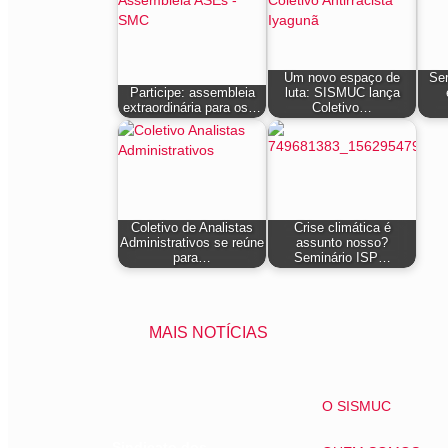
Um novo espaço de
Ser
Participe: assembleia
luta: SISMUC lança
extraordinária para os…
Coletivo…
Coletivo de Analistas
Crise climática é
Administrativos se reúne
assunto nosso?
para…
Seminário ISP…
MAIS NOTÍCIAS
O SISMUC
Sindicato dos