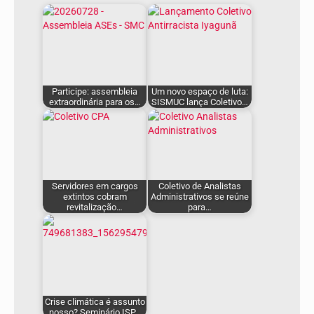
Participe: assembleia
Um novo espaço de luta:
extraordinária para os…
SISMUC lança Coletivo…
Servidores em cargos
Coletivo de Analistas
extintos cobram
Administrativos se reúne
revitalização…
para…
Crise climática é assunto
nosso? Seminário ISP…