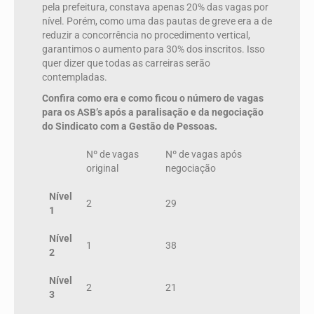
pela prefeitura, constava apenas 20% das vagas por
nível. Porém, como uma das pautas de greve era a de
reduzir a concorrência no procedimento vertical,
garantimos o aumento para 30% dos inscritos. Isso
quer dizer que todas as carreiras serão
contempladas.
Confira como era e como ficou o número de vagas
para os ASB’s após a paralisação e da negociação
do Sindicato com a Gestão de Pessoas.
Nº de vagas
Nº de vagas após
original
negociação
Nível
2
29
1
Nível
1
38
2
Nível
2
21
3