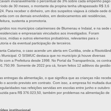
plicavam invariavelmente o percentual de 3% sobre cada empenho pago
ríodo de 30 meses, o montante da propina tenha ultrapassado R$ 3,6
4. Para receber o dinheiro, um dos suspeitos viajava à cidade-sede d
quantia com os demais envolvidos, em deslocamentos até residências,
itura, sustenta a promotoria.
idos nos municípios catarinenses de Blumenau e Indaial, e na sede 
esidenciais e empresariais vinculados aos investigados. Foram
os, mídias e outros elementos probatórios, relevantes para o
toria e da eventual participação de terceiros.
nta Catarina, o caso acende um alerta em Curitiba, onde a Risotolând
a Municipal. O SISMUC destaca que no município já houve diversas
o com a Prefeitura desde 1998. No Portal da Transparência, os contra
1.750,99. Somente de 2022 pra cá, foram feitos 12 aditivos da gestão
as entregas da alimentação, o que significa que as crianças não rece
do o acordo previsto em contrato. Com isso, a empresa foi multada du
regularidades nas refeições servidas em escolas entre junho e outubro
duzida para R$ 376.023,50, também por problemas na alimentação de
deo institucional