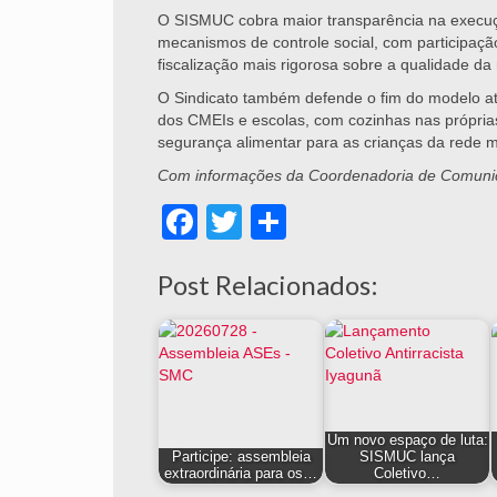
O SISMUC cobra maior transparência na execuçã
mecanismos de controle social, com participaçã
fiscalização mais rigorosa sobre a qualidade da
O Sindicato também defende o fim do modelo atu
dos CMEIs e escolas, com cozinhas nas próprias
segurança alimentar para as crianças da rede m
Com informações da Coordenadoria de Comuni
Facebook
Twitter
Share
Post Relacionados:
Um novo espaço de luta:
Participe: assembleia
SISMUC lança
extraordinária para os…
Coletivo…