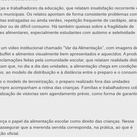
as e trabalhadores da educação, que relatam insatisfação recorrente
es municipais. Os relatos apontam de forma consistente problemas co
rutas estragadas ou ainda verdes, repetição frequente de cardápio, atr
or ou de difícil consumo. Há também queixas sobre a fragilidade de
es alimentares, especialmente estudantes com autismo e seletividade
u um vídeo institucional chamado “Var da Alimentação”, com imagens d
 buffet e alimentos visualmente bem apresentados e aquecidos. A pro
reclamações feitas pela comunidade escolar, que relatam realidade dist
ontam que, no dia a dia das unidades, a alimentação chega em condiçõe
os, ao modelo de distribuição e à distância entre o preparo e o consum
o modelo de terceirização, o preparo realizado fora das unidades
empre acompanham a rotina das crianças. Famílias e trabalhadores c
ealização de vistorias sem agendamento prévio, como forma de garanti
orça o papel da alimentação escolar como direito das crianças. Nesse
ssegurar que a merenda servida corresponda, na prática, ao que é
o oficial.