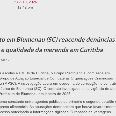
maio 13, 2026
12:42 pm
ato em Blumenau (SC) reacende denúncias
a e qualidade da merenda em Curitiba
do MPSC
 escolas e CMEIs de Curitiba, o Grupo Risotolândia, com sede em
lo Grupo de Atuação Especial de Combate às Organizações Criminosas
na (MPSC). A investigação apura um esquema de corrupção no contrat
blica de Blumenau (SC). O contrato investigado tinha vigência de abri
 Prefeitura de Blumenau em janeiro de 2025.
uema constante entre agentes públicos do primeiro e segundo escalão 
presa alimentícia. As apurações demonstram que houve favoreciment
acesso antecipado a informações sigilosas. O repasse de vantagens