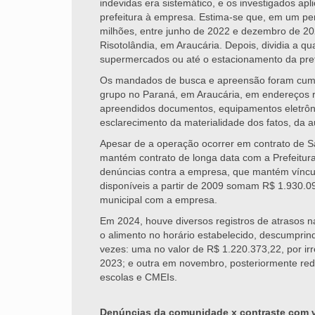
indevidas era sistemático, e os investigados a
prefeitura à empresa. Estima-se que, em um pe
milhões, entre junho de 2022 e dezembro de 202
Risotolândia, em Araucária. Depois, dividia a 
supermercados ou até o estacionamento da prefe
Os mandados de busca e apreensão foram cumpr
grupo no Paraná, em Araucária, em endereços r
apreendidos documentos, equipamentos eletrônic
esclarecimento da materialidade dos fatos, da au
Apesar de a operação ocorrer em contrato de Sa
mantém contrato de longa data com a Prefeitur
denúncias contra a empresa, que mantém víncul
disponíveis a partir de 2009 somam R$ 1.930.09
municipal com a empresa.
Em 2024, houve diversos registros de atrasos n
o alimento no horário estabelecido, descumprin
vezes: uma no valor de R$ 1.220.373,22, por ir
2023; e outra em novembro, posteriormente re
escolas e CMEIs.
Denúncias da comunidade x contraste com ví