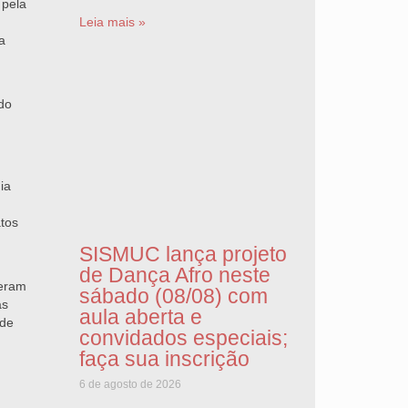
 pela
Leia mais »
a
do
ia
tos
SISMUC lança projeto
de Dança Afro neste
beram
sábado (08/08) com
as
aula aberta e
 de
convidados especiais;
faça sua inscrição
6 de agosto de 2026