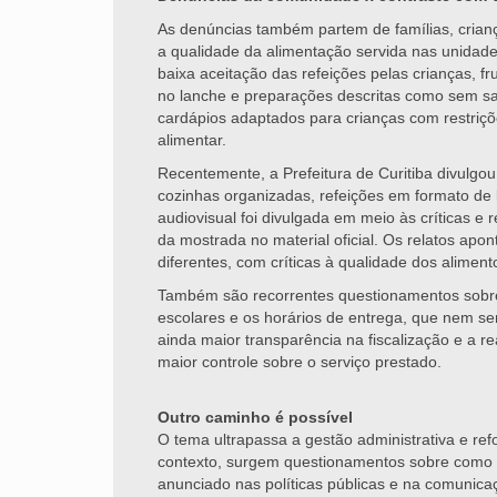
As denúncias também partem de famílias, crianç
a qualidade da alimentação servida nas unidad
baixa aceitação das refeições pelas crianças, f
no lanche e preparações descritas como sem sab
cardápios adaptados para crianças com restriçõ
alimentar.
Recentemente, a Prefeitura de Curitiba divulgo
cozinhas organizadas, refeições em formato de
audiovisual foi divulgada em meio às críticas e 
da mostrada no material oficial. Os relatos ap
diferentes, com críticas à qualidade dos aliment
Também são recorrentes questionamentos sobre 
escolares e os horários de entrega, que nem s
ainda maior transparência na fiscalização e a r
maior controle sobre o serviço prestado.
Outro caminho é possível
O tema ultrapassa a gestão administrativa e ref
contexto, surgem questionamentos sobre como a
anunciado nas políticas públicas e na comunicaçã