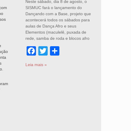
Neste sábado, dia 8 de agosto, o
 com
SISMUC fará o lançamento do
mo
Dançando com a Base, projeto que
asos
acontecerá todos os sábados para
aulas de Dança Afro e seus
Elementos (maculelê, puxada de
rede, samba de roda e blocos afro
e
Facebook
Twitter
Share
dução
inta
s
Leia mais »
o.
obram
r