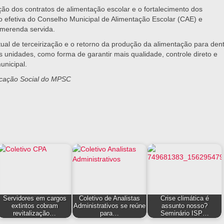
o dos contratos de alimentação escolar e o fortalecimento dos
o efetiva do Conselho Municipal de Alimentação Escolar (CAE) e
 merenda servida.
al de terceirização e o retorno da produção da alimentação para den
 unidades, como forma de garantir mais qualidade, controle direto e
unicipal.
cação Social do MPSC
Servidores em cargos
Coletivo de Analistas
Crise climática é
extintos cobram
Administrativos se reúne
assunto nosso?
revitalização…
para…
Seminário ISP…