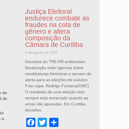
Justiça Eleitoral
endurece combate às
fraudes na cota de
gênero e altera
composição da
Câmara de Curitiba
6 de agosto de 2026
Decisões do TRE-PR evidenciam
fiscalização mais rigorosa sobre
candidaturas femininas e servem de
alerta para as eleições de outubro
Foto capa: Rodrigo Fonseca/CMC)
O resultado de uma eleição nem
o de
sempre está encerrado quando as
l de
urnas são apuradas. Em Curitiba,
decisões
do
o à
Facebook
Twitter
Share