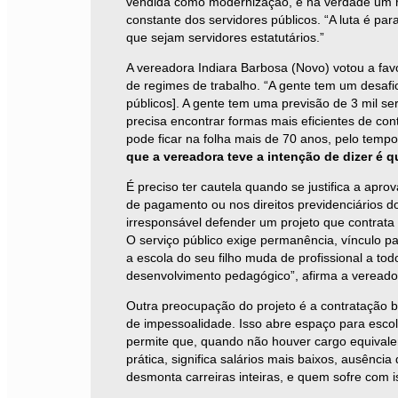
vendida como modernização, é na verdade um re
constante dos servidores públicos. “A luta é par
que sejam servidores estatutários.”
A vereadora Indiara Barbosa (Novo) votou a favo
de regimes de trabalho. “A gente tem um desafi
públicos]. A gente tem uma previsão de 3 mil s
precisa encontrar formas mais eficientes de con
pode ficar na folha mais de 70 anos, pelo temp
que a vereadora teve a intenção de dizer é 
É preciso ter cautela quando se justifica a apr
de pagamento ou nos direitos previdenciários do
irresponsável defender um projeto que contrata 
O serviço público exige permanência, vínculo p
a escola do seu filho muda de profissional a t
desenvolvimento pedagógico”, afirma a vereado
Outra preocupação do projeto é a contratação 
de impessoalidade. Isso abre espaço para escolh
permite que, quando não houver cargo equivale
prática, significa salários mais baixos, ausênc
desmonta carreiras inteiras, e quem sofre com 