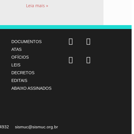
Share
Leia mais »
DOCUMENTOS
ATAS
OFÍCIOS
LEIS
DECRETOS
EDITAIS
ABAIXO ASSINADOS
07-4932 sismuc@sismuc.org.br