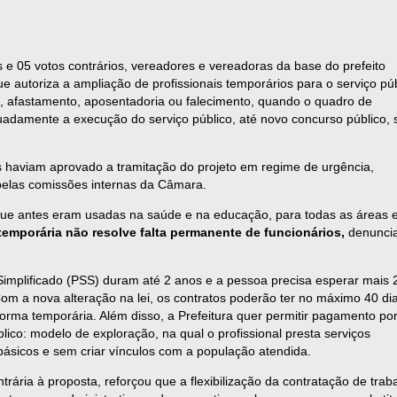
 e 05 votos contrários, vereadores e vereadoras da base do prefeito
ue autoriza a ampliação de profissionais temporários para o serviço pú
, afastamento, aposentadoria ou falecimento, quando o quadro de
quadamente a execução do serviço público, até novo concurso público, 
aviam aprovado a tramitação do projeto em regime de urgência,
 pelas comissões internas da Câmara.
 que antes eram usadas na saúde e na educação, para todas as áreas 
temporária não resolve falta permanente de funcionários,
denunci
 Simplificado (PSS) duram até 2 anos e a pessoa precisa esperar mais 
m a nova alteração na lei, os contratos poderão ter no máximo 40 dia
rma temporária. Além disso, a Prefeitura quer permitir pagamento po
blico:
modelo de exploração, na qual o profissional presta serviços
básicos e sem criar vínculos com a população atendida.
rária à proposta, reforçou que a
flexibilização da contratação de trab