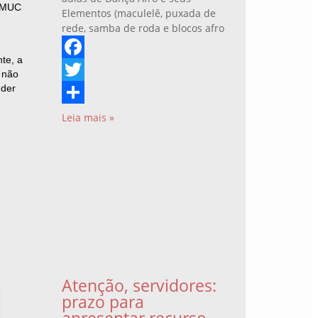
ISMUC
Elementos (maculelê, puxada de
rede, samba de roda e blocos afro
te, a
Facebook
e não
nder
Twitter
Share
Leia mais »
Atenção, servidores:
prazo para
apresentar recurso