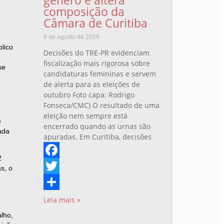
gênero e altera
composição da
Câmara de Curitiba
6 de agosto de 2026
blico
Decisões do TRE-PR evidenciam
fiscalização mais rigorosa sobre
se
candidaturas femininas e servem
de alerta para as eleições de
outubro Foto capa: Rodrigo
Fonseca/CMC) O resultado de uma
eleição nem sempre está
e
encerrado quando as urnas são
ada
apuradas. Em Curitiba, decisões
2
Facebook
s, o
r
Twitter
Share
Leia mais »
alho,