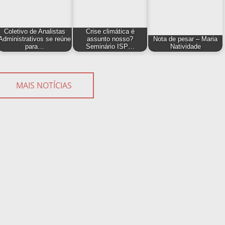
Coletivo de Analistas
Crise climática é
Administrativos se reúne
assunto nosso?
Nota de pesar – Maria
para…
Seminário ISP…
Natividade
MAIS NOTÍCIAS