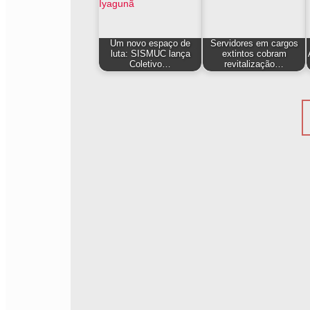
Um novo espaço de
Servidores em cargos
luta: SISMUC lança
extintos cobram
Coletivo…
revitalização…