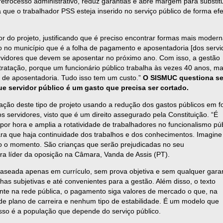
trocesso administrativo, reduz garantias e abre margem para substit
a que o trabalhador PSS esteja inserido no serviço público de forma efe
r do projeto, justificando que é preciso encontrar formas mais moder
o no município que é a folha de pagamento e aposentadoria [dos servi
ervidores que devem se aposentar no próximo ano. Com isso, a gestão
tratação, porque um funcionário público trabalha às vezes 40 anos, ma
o de aposentadoria. Tudo isso tem um custo.”
O SISMUC questiona se
que servidor público é um gasto que precisa ser cortado.
ovação deste tipo de projeto usando a redução dos gastos públicos em f
s servidores, visto que é um direito assegurado pela Constituição. “É
por hora e amplia a rotatividade de trabalhadores no funcionalismo púb
ara que haja continuidade dos trabalhos e dos conhecimentos. Imagine
odo o momento. São crianças que serão prejudicadas no seu
ra líder da oposição na Câmara, Vanda de Assis (PT).
baseada apenas em currículo, sem prova objetiva e sem qualquer garan
as subjetivas e até convenientes para a gestão. Além disso, o texto
nte na rede pública, o pagamento siga valores de mercado o que, na
ia de plano de carreira e nenhum tipo de estabilidade. É um modelo que
isso é a população que depende do serviço público.