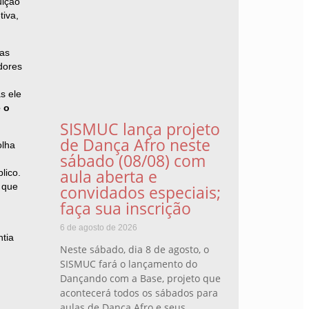
uição
tiva,
nas
dores
s ele
 o
SISMUC lança projeto
de Dança Afro neste
olha
sábado (08/08) com
aula aberta e
lico.
 que
convidados especiais;
faça sua inscrição
6 de agosto de 2026
tia
Neste sábado, dia 8 de agosto, o
SISMUC fará o lançamento do
Dançando com a Base, projeto que
acontecerá todos os sábados para
aulas de Dança Afro e seus