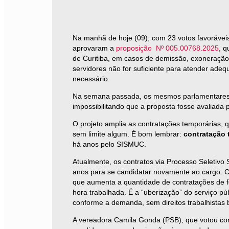
Na manhã de hoje (09), com 23 votos favoráveis
aprovaram a
proposição Nº 005.00768.2025
, q
de Curitiba, em casos de demissão, exoneração
servidores não for suficiente para atender ade
necessário.
Na semana passada, os mesmos parlamentares h
impossibilitando que a proposta fosse avaliada
O projeto amplia as contratações temporárias,
sem limite algum. É bom lembrar:
contratação 
há anos pelo SISMUC.
Atualmente, os contratos via Processo Seletivo
anos para se candidatar novamente ao cargo. Co
que aumenta a quantidade de contratações de fo
hora trabalhada. É a “uberização” do serviço pú
conforme a demanda, sem direitos trabalhistas 
A vereadora Camila Gonda (PSB), que votou cont