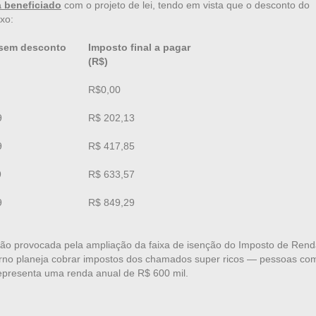
 beneficiado
com o projeto de lei, tendo em vista que o desconto do
xo:
sem desconto
Imposto final a pagar
(R$)
R$0,00
9
R$ 202,13
9
R$ 417,85
9
R$ 633,57
9
R$ 849,29
ão provocada pela ampliação da faixa de isenção do Imposto de Ren
erno planeja cobrar impostos dos chamados super ricos — pessoas co
epresenta uma renda anual de R$ 600 mil.