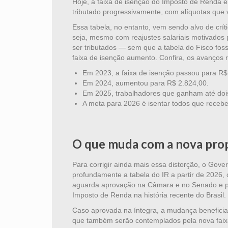
Hoje, a faixa de isenção do Imposto de Renda 
tributado progressivamente, com alíquotas que
Essa tabela, no entanto, vem sendo alvo de crí
seja, mesmo com reajustes salariais motivados 
ser tributados — sem que a tabela do Fisco foss
faixa de isenção aumento. Confira, os avanços r
Em 2023, a faixa de isenção passou para R$
Em 2024, aumentou para R$ 2.824,00.
Em 2025, trabalhadores que ganham até dois
A meta para 2026 é isentar todos que receb
O que muda com a nova pro
Para corrigir ainda mais essa distorção, o Gove
profundamente a tabela do IR a partir de 2026,
aguarda aprovação na Câmara e no Senado e pod
Imposto de Renda na história recente do Brasil.
Caso aprovada na íntegra, a mudança beneficiará
que também serão contemplados pela nova faixa