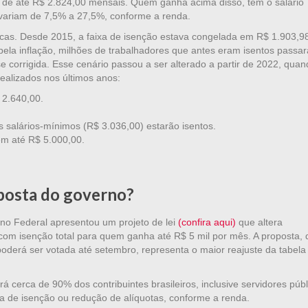
é de até R$ 2.824,00 mensais. Quem ganha acima disso, tem o salário
 variam de 7,5% a 27,5%, conforme a renda.
ticas. Desde 2015, a faixa de isenção estava congelada em R$ 1.903,9
pela inflação, milhões de trabalhadores que antes eram isentos passa
e corrigida. Esse cenário passou a ser alterado a partir de 2022, quan
ealizados nos últimos anos:
 2.640,00.
 salários-mínimos (R$ 3.036,00) estarão isentos.
em até R$ 5.000,00.
posta do governo?
rno Federal apresentou um projeto de lei
(confira aqui)
que altera
 com isenção total para quem ganha até R$ 5 mil por mês. A proposta,
erá ser votada até setembro, representa o maior reajuste da tabela
 cerca de 90% dos contribuintes brasileiros, inclusive servidores públ
 de isenção ou redução de alíquotas, conforme a renda.