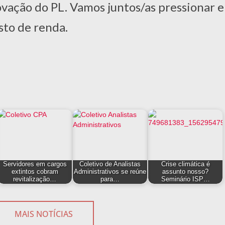
ação do PL. Vamos juntos/as pressionar e
sto de renda.
Servidores em cargos
Coletivo de Analistas
Crise climática é
extintos cobram
Administrativos se reúne
assunto nosso?
revitalização…
para…
Seminário ISP…
MAIS NOTÍCIAS