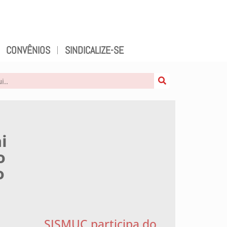
CONVÊNIOS
SINDICALIZE-SE
i
o
o
SISMUC participa do