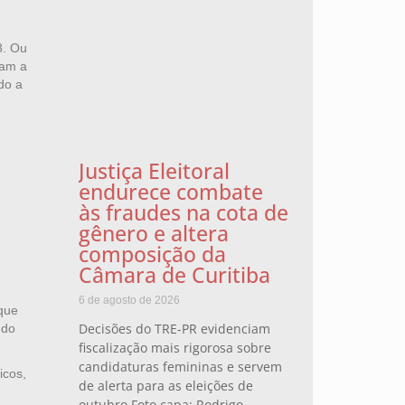
8. Ou
ram a
do a
Justiça Eleitoral
endurece combate
às fraudes na cota de
gênero e altera
composição da
Câmara de Curitiba
6 de agosto de 2026
 que
Decisões do TRE-PR evidenciam
 do
fiscalização mais rigorosa sobre
candidaturas femininas e servem
icos,
de alerta para as eleições de
outubro Foto capa: Rodrigo