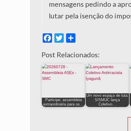
mensagens pedindo a aprov
lutar pela isenção do impo
Facebook
Twitter
Share
Post Relacionados:
Um novo espaço de luta:
Participe: assembleia
SISMUC lança
extraordinária para os…
Coletivo…