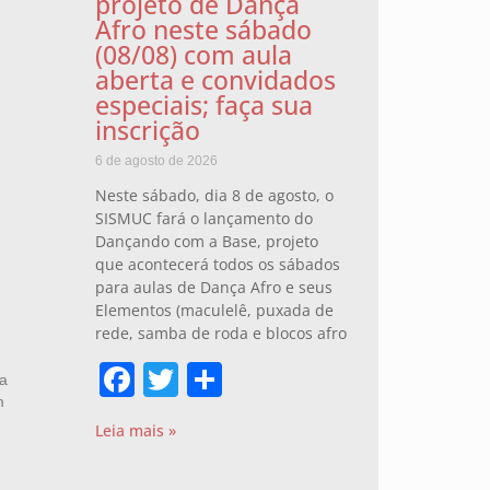
projeto de Dança
Afro neste sábado
(08/08) com aula
aberta e convidados
especiais; faça sua
inscrição
6 de agosto de 2026
Neste sábado, dia 8 de agosto, o
SISMUC fará o lançamento do
Dançando com a Base, projeto
que acontecerá todos os sábados
para aulas de Dança Afro e seus
Elementos (maculelê, puxada de
rede, samba de roda e blocos afro
Facebook
Twitter
Share
da
m
Leia mais »