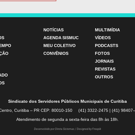
NOTÍCIAS
MULTIMÍDIA
OS
AGENDA SISMUC
VÍDEOS
TEMPO
MEU COLETIVO
PODCASTS
ÇÃO
CONVÊNIOS
FOTOS
JORNAIS
REVISTAS
ZADO
OUTROS
OS
Sindicato dos Servidores Públicos Municipais de Curitiba
Centro, Curitiba – PR CEP: 80010-150 (41) 3322-2475 | (41) 984
Atendimento de segunda a sexta-feira das 8h às 18h.
Desenvolvido por Direta Sistemas /
Designed by Freepik