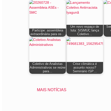
Um novo espaço de
Ser
Participe: assembleia
luta: SISMUC lança
extraordinária para os…
Coletivo…
Coletivo de Analistas
Crise climática é
Administrativos se reúne
assunto nosso?
para…
Seminário ISP…
MAIS NOTÍCIAS