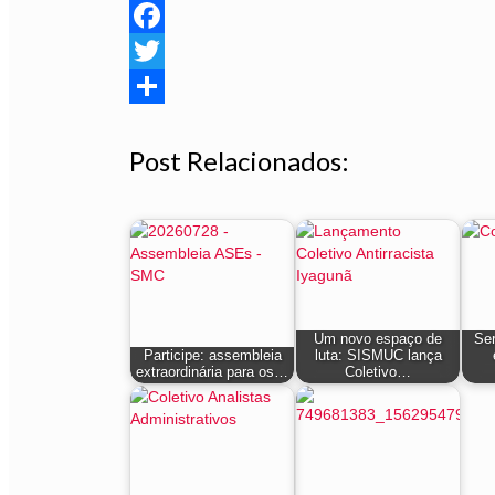
Facebook
Twitter
Share
Post Relacionados:
Um novo espaço de
Ser
Participe: assembleia
luta: SISMUC lança
extraordinária para os…
Coletivo…