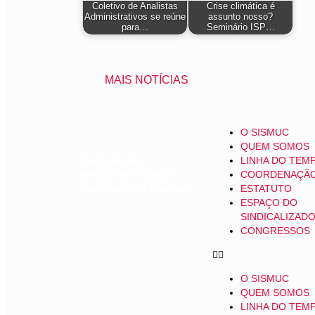
Coletivo de Analistas
Crise climática é
Administrativos se reúne
assunto nosso?
para…
Seminário ISP…
MAIS NOTÍCIAS
O SISMUC
QUEM SOMOS
Sindicato dos
LINHA DO TEM
Servidores Públicos
COORDENAÇÃ
Municipais de Curitiba
ESTATUTO
ESPAÇO DO
SINDICALIZAD
CONGRESSOS
O SISMUC
QUEM SOMOS
LINHA DO TEM