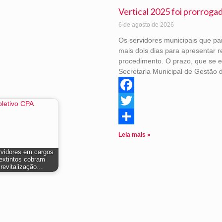
Vertical 2025 foi prorroga
6 de agosto de 2026
Os servidores municipais que pa
mais dois dias para apresentar r
procedimento. O prazo, que se e
Secretaria Municipal de Gestão
Facebook
Twitter
Share
Leia mais »
vidores em cargos
extintos cobram
revitalização…