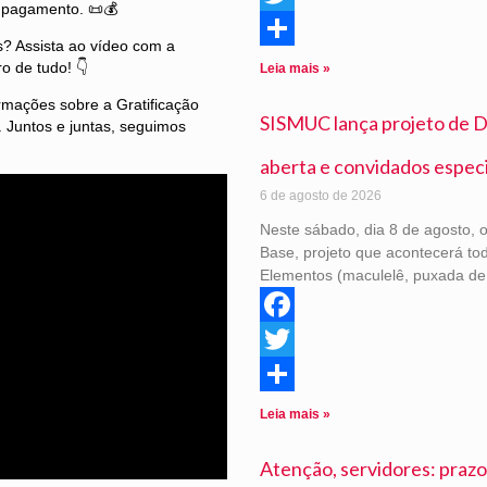
o pagamento. 📜💰
Twitter
? Assista ao vídeo com a
Share
o de tudo! 👇
Leia mais »
rmações sobre a Gratificação
SISMUC lança projeto de D
. Juntos e juntas, seguimos
aberta e convidados especia
6 de agosto de 2026
Neste sábado, dia 8 de agosto,
Base, projeto que acontecerá to
Elementos (maculelê, puxada de 
Facebook
Twitter
Share
Leia mais »
Atenção, servidores: praz