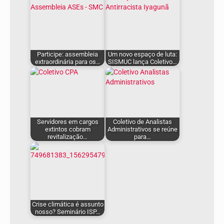
Participe: assembleia
Um novo espaço de luta:
extraordinária para os…
SISMUC lança Coletivo…
Servidores em cargos
Coletivo de Analistas
extintos cobram
Administrativos se reúne
revitalização…
para…
Crise climática é assunto
nosso? Seminário ISP…