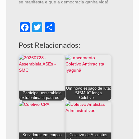
se manifesta e que a democracia ganha vida!
Facebook
Twitter
Share
Post Relacionados:
Um novo espaço de luta:
Participe: assembleia
SISMUC lança
extraordinária para os…
Coletivo…
Servidores em cargos
Coletivo de Analistas