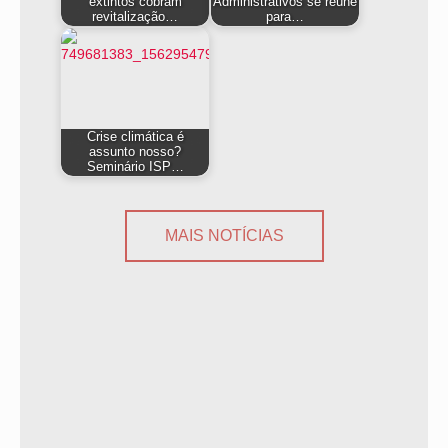
extintos cobram
Administrativos se reúne
revitalização…
para…
Crise climática é
assunto nosso?
Seminário ISP…
MAIS NOTÍCIAS