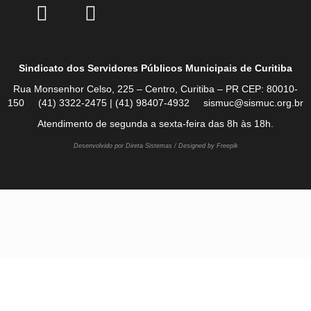
Sindicato dos Servidores Públicos Municipais de Curitiba
Rua Monsenhor Celso, 225 – Centro, Curitiba – PR CEP: 80010-
150 (41) 3322-2475 | (41) 98407-4932 sismuc@sismuc.org.br
Atendimento de segunda a sexta-feira das 8h às 18h.
Desenvolvido por Direta Sistemas /
Designed by Freepik