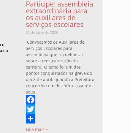
Participe: assembleia
extraordinária para
os auxiliares de
serviços escolares
31 de julho de 2026
Convocamos os Auxiliares de
o e
Serviços Escolares para
o do
assembleia que irá deliberar
sobre a reestruturação da
carreira. O tema foi um dos
pontos conquistados na greve do
dia 8 de abril, quando a Prefeitura
concordou em discutir o assunto e
seus
Facebook
Twitter
Share
Leia mais »