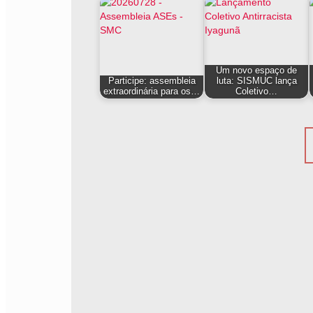
Um novo espaço de
Participe: assembleia
luta: SISMUC lança
extraordinária para os…
Coletivo…