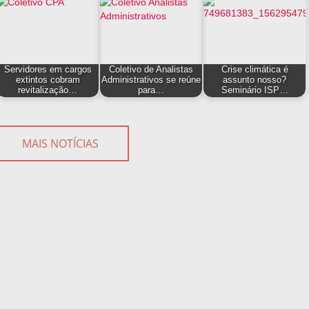
Servidores em cargos
Coletivo de Analistas
Crise climática é
extintos cobram
Administrativos se reúne
assunto nosso?
revitalização…
para…
Seminário ISP…
MAIS NOTÍCIAS