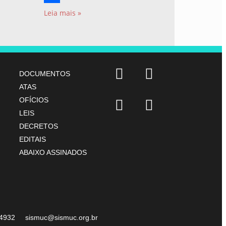
Share
Leia mais »
DOCUMENTOS
ATAS
OFÍCIOS
LEIS
DECRETOS
EDITAIS
ABAIXO ASSINADOS
07-4932 sismuc@sismuc.org.br