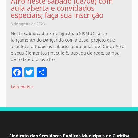
Afro neste sábado (08/08) com
aula aberta e convidados
especiais; faça sua inscrição
6 de agosto de 2026
Neste sábado, dia 8 de agosto, o SISMUC fará o
lançamento do Dançando com a Base, projeto que
acontecerá todos os sábados para aulas de Dança Afro
e seus Elementos (maculelê, puxada de rede, samba
de roda e blocos afro
Facebook
Twitter
Share
Leia mais »
Sindicato dos Servidores Públicos Municipais de Curitiba