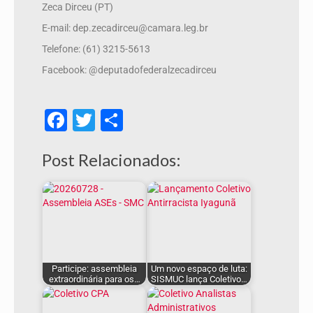
Zeca Dirceu (PT)
E-mail: dep.zecadirceu@camara.leg.br
Telefone: (61) 3215-5613
Facebook: @deputadofederalzecadirceu
Facebook
Twitter
Share
Post Relacionados:
Participe: assembleia
Um novo espaço de luta:
extraordinária para os…
SISMUC lança Coletivo…