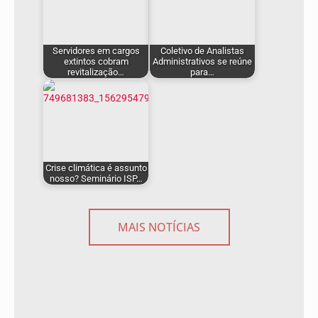
Servidores em cargos
Coletivo de Analistas
extintos cobram
Administrativos se reúne
revitalização…
para…
Crise climática é assunto
nosso? Seminário ISP…
MAIS NOTÍCIAS