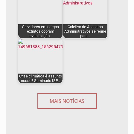
Servidores em cargos
Coletivo de Analistas
extintos cobram
Administrativos se reúne
revitalização…
para…
Crise climática é assunto
nosso? Seminário ISP…
MAIS NOTÍCIAS