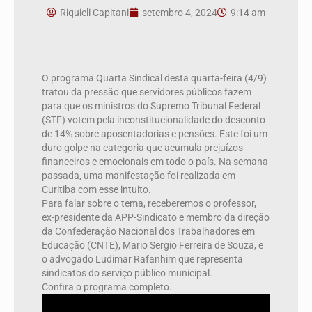
Riquieli Capitani
setembro 4, 2024
9:14 am
O programa Quarta Sindical desta quarta-feira (4/9)
tratou da pressão que servidores públicos fazem
para que os ministros do Supremo Tribunal Federal
(STF) votem pela inconstitucionalidade do desconto
de 14% sobre aposentadorias e pensões. Este foi um
duro golpe na categoria que acumula prejuízos
financeiros e emocionais em todo o país. Na semana
passada, uma manifestação foi realizada em
Curitiba com esse intuito.
Para falar sobre o tema, receberemos o professor,
ex-presidente da APP-Sindicato e membro da direção
da Confederação Nacional dos Trabalhadores em
Educação (CNTE), Mario Sergio Ferreira de Souza, e
o advogado Ludimar Rafanhim que representa
sindicatos do serviço público municipal.
Confira o programa completo.