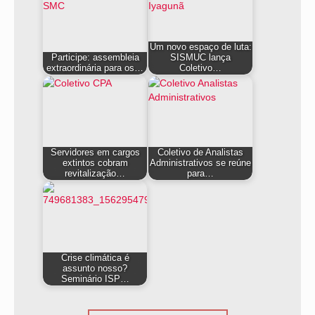
Um novo espaço de luta:
Participe: assembleia
SISMUC lança
extraordinária para os…
Coletivo…
Servidores em cargos
Coletivo de Analistas
extintos cobram
Administrativos se reúne
revitalização…
para…
Crise climática é
assunto nosso?
Seminário ISP…