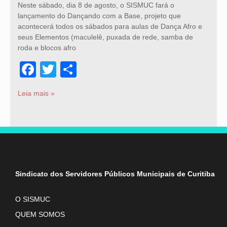
Neste sábado, dia 8 de agosto, o SISMUC fará o
lançamento do Dançando com a Base, projeto que
acontecerá todos os sábados para aulas de Dança Afro e
seus Elementos (maculelê, puxada de rede, samba de
roda e blocos afro
Facebook
Twitter
Share
Leia mais »
Sindicato dos Servidores Públicos Municipais de Curitiba
O SISMUC
QUEM SOMOS