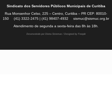
Sindicato dos Servidores Públicos Municipais de Curitiba
Rua Monsenhor Celso, 225 – Centro, Curitiba – PR CEP: 80010-
150 (41) 3322-2475 | (41) 98407-4932 sismuc@sismuc.org.br
Atendimento de segunda a sexta-feira das 8h às 18h.
Desenvolvido por Direta Sistemas /
Designed by Freepik