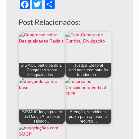
Facebook
Twitter
Share
Post Relacionados:
SISMUC participa do 1º
Justiça Eleitoral
Congresso sobre
endurece combate às
Desigualdades…
fraudes na…
SISMUC lança projeto
Atenção, servidores:
de Dança Afro neste
prazo para apresentar
sábado…
recurso…