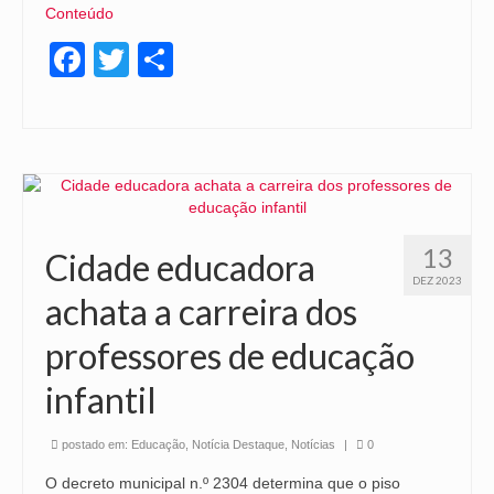
Conteúdo
Facebook
Twitter
Share
13
Cidade educadora
DEZ 2023
achata a carreira dos
professores de educação
infantil
postado em:
Educação
,
Notícia Destaque
,
Notícias
|
0
O decreto municipal n.º 2304 determina que o piso