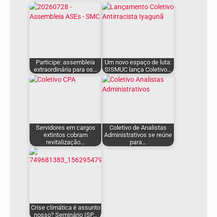
Participe: assembleia
Um novo espaço de luta:
extraordinária para os…
SISMUC lança Coletivo…
Servidores em cargos
Coletivo de Analistas
extintos cobram
Administrativos se reúne
revitalização…
para…
Crise climática é assunto
nosso? Seminário ISP…