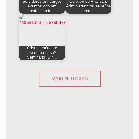
Servidores em cargos
Coletivo de Analistas
extintos cobram
Administrativos se reúne
revitalização…
para…
Crise climática é
assunto nosso?
Seminário ISP…
MAIS NOTÍCIAS