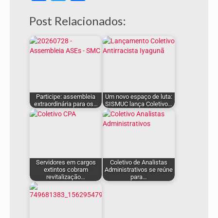
Post Relacionados:
Participe: assembleia
Um novo espaço de luta:
extraordinária para os…
SISMUC lança Coletivo…
Servidores em cargos
Coletivo de Analistas
extintos cobram
Administrativos se reúne
revitalização…
para…