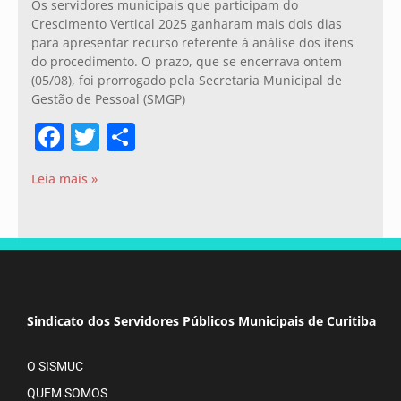
Os servidores municipais que participam do
Crescimento Vertical 2025 ganharam mais dois dias
para apresentar recurso referente à análise dos itens
do procedimento. O prazo, que se encerrava ontem
(05/08), foi prorrogado pela Secretaria Municipal de
Gestão de Pessoal (SMGP)
Facebook
Twitter
Share
Leia mais »
Sindicato dos Servidores Públicos Municipais de Curitiba
O SISMUC
QUEM SOMOS