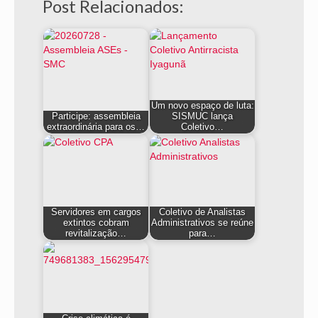
Post Relacionados:
Um novo espaço de luta:
Participe: assembleia
SISMUC lança
extraordinária para os…
Coletivo…
Servidores em cargos
Coletivo de Analistas
extintos cobram
Administrativos se reúne
revitalização…
para…