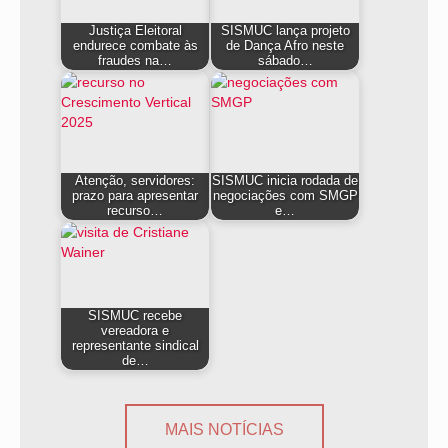
Justiça Eleitoral
SISMUC lança projeto
endurece combate às
de Dança Afro neste
fraudes na…
sábado…
Atenção, servidores:
SISMUC inicia rodada de
prazo para apresentar
negociações com SMGP
recurso…
e…
SISMUC recebe
vereadora e
representante sindical
de…
MAIS NOTÍCIAS